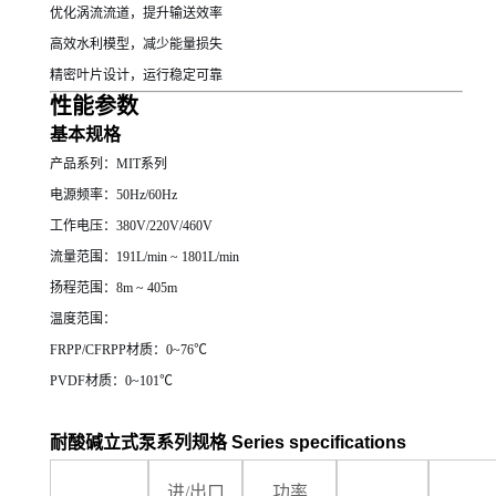
优化涡流流道，提升输送效率
高效水利模型，减少能量损失
精密叶片设计，运行稳定可靠
性能参数
基本规格
产品系列：MIT系列
电源频率：50Hz/60Hz
工作电压：380V/220V/460V
流量范围：191L/min ~ 1801L/min
扬程范围：8m ~ 405m
温度范围：
FRPP/CFRPP材质：0~76℃
PVDF材质：0~101℃
耐酸碱立式泵
系列规格 Series specifications
进
/出口
功率