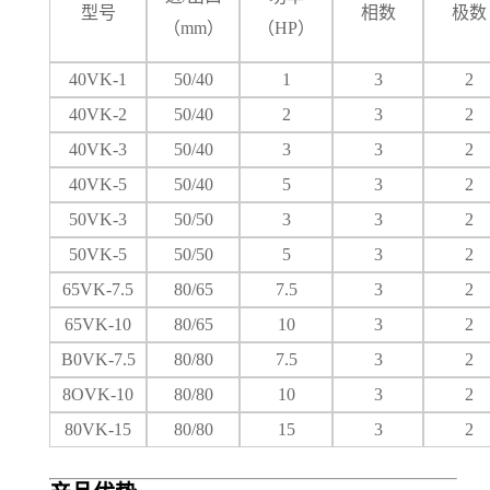
型号
相数
极数
（
mm）
（
HP）
40VK-1
50/40
1
3
2
40VK-2
50/40
2
3
2
40VK-3
50/40
3
3
2
40VK-5
50/40
5
3
2
50VK-3
50/50
3
3
2
50VK-5
50/50
5
3
2
65VK-7.5
80/65
7.5
3
2
65VK-10
80/65
10
3
2
B0VK-7.5
80/80
7.5
3
2
8OVK-10
80/80
10
3
2
80VK-15
80/80
15
3
2