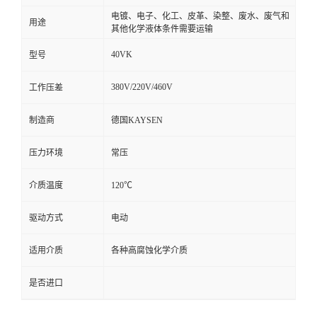
电镀、电子、化工、皮革、染整、废水、废气和
用途
其他化学液体条件需要运输
40VK
型号
380V/220V/460V
工作压差
制造商
德国KAYSEN
压力环境
常压
介质温度
120℃
驱动方式
电动
适用介质
各种高腐蚀化学介质
是否进口