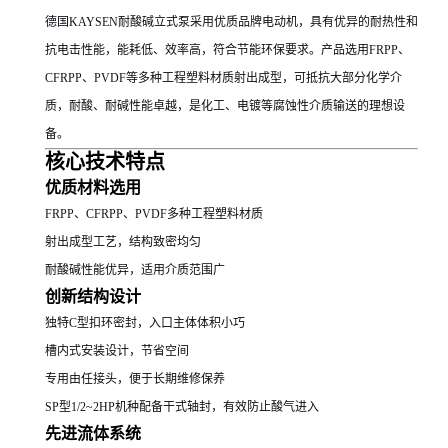
德国KAYSEN耐酸碱立式泵采用优质品牌电动机，具有优异的耐热性和
抗电击性能，能耗低、效率高，符合节能环保要求。产品选用FRPP、
CFRPP、PVDF等多种工程塑料材质射出成型，可抵抗大部分化学介
质，耐酸、耐碱性能卓越，是化工、电镀等腐蚀性介质输送的理想设
备。
核心技术特点
优质材料选用
FRPP、CFRPP、PVDF多种工程塑料材质
射出成型工艺，结构致密均匀
耐酸碱性能优异，适用介质范围广
创新结构设计
独特C型扣环密封，入口主体体积小巧
槽内式安装设计，节省空间
专用由任接头，便于长期维修保养
SP型1/2~2HP机种配备干式轴封，有效防止酸气进入
先进流体系统