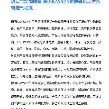
进口气动隔膜泵 德国KAYSEN耐酸碱化工污水
输送气动泵
德国KAYSEN进口气动隔膜泵是一款适用于多种复杂工况的工业输送设
备，采用气源驱动，无需电机，结构紧凑，运行稳定，具有良好的自吸
能力、耐腐蚀能力和通过性能。产品可根据介质特性选择铸钢、不锈
钢、PP、PVDF、衬氟等多种材质，适用于化工、环保、污水处理、涂
料、油墨、陶瓷、矿山、食品、制药、电镀、酸碱液输送等行业。
该系列气动隔膜泵通过双隔膜往复运动实现介质输送，能够输送具有一
定粘度、颗粒、腐蚀性或易挥发性的液体。相比普通离心泵，气动隔膜
泵不需要灌引水，具备较强的自吸能力；同时泵腔结构简单，介质通过
性好，不易堵塞，适合间歇运行、频繁启停以及现场移动使用。
德国KAYSEN气动隔膜泵注重实用性与耐用性，核心部件选材严格，隔
膜、球阀、阀座等易损件可根据介质条件进行匹配，帮助用户提高设备
使用寿命，降低后期维护成本。产品运行过程中流量调节方便，可通过
调节进气压力和气量控制流量，适合不同现场工况灵活使用。