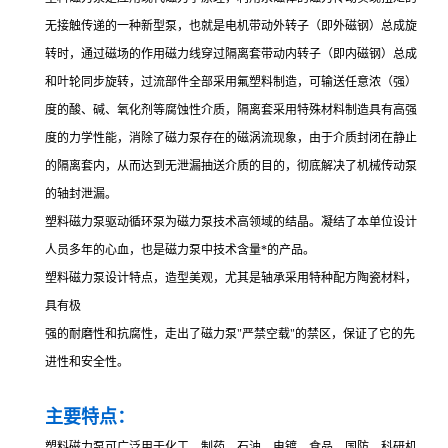
无接触传递的一种新型泵，也就是电机带动外转子（即外磁钢）总成旋
转时，通过磁场的作用磁力线穿过隔离套带动内转子（即内磁钢）总成
和叶轮同步旋转，过流部件全部采用氟塑料制造，可输送任意浓（强）
度的酸、碱、氧化剂等腐蚀性介质，隔离套采用特殊材料制造具有高强
度的力学性能，消除了磁力泵存在的磁涡流现象，由于介质封闭在静止
的隔离套内，从而达到无泄漏抽送介质的目的，彻底解决了机械传动泵
的轴封泄漏。
塑料磁力泵驱动循环泵为磁力泵技术高领域的结晶。凝结了本单位设计
人员多年的心血，也是磁力泵中技术含量*的产品。
塑料磁力泵设计特点，造型美观，尤其是轴承采用特种配方陶瓷材料，
具有极
强的耐磨性和抗腐性，走出了磁力泵"严禁空载"的禁区，保证了它的先
进性和安全性。
主要特点：
塑料磁力泵可广泛用于化工、制药、石油、电镀、食品、国防、科研机