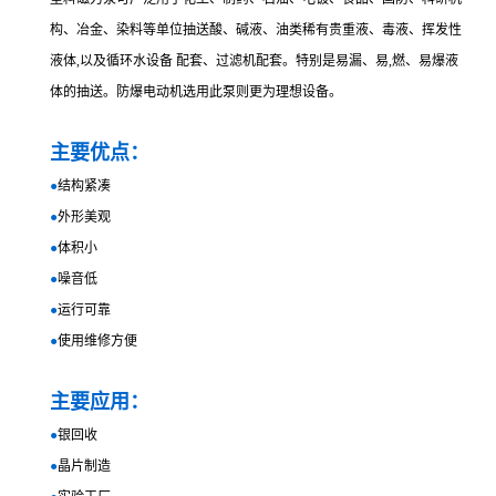
构、冶金、染料等单位抽送酸、碱液、油类稀有贵重液、毒液、挥发性
液体,以及循环水设备 配套、过滤机配套。特别是易漏、易,燃、易爆液
体的抽送。防爆电动机选用此泵则更为理想设备。
主要优点：
●
结构紧凑
●
外形美观
●
体积小
●
噪音低
●
运行可靠
●
使用维修方便
主要应用：
●
银回收
●
晶片制造