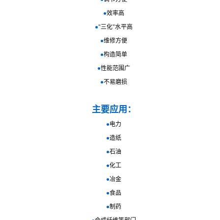
●
效率高
●
"三化"水平高
●
维修方便
●
构造简单
●
性能范围广
●
不易磨损
主要应用：
●
电力
●
造纸
●
石油
●
化工
●
冶金
●
食品
●
制药