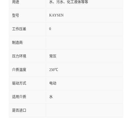
用途
水、污水、化工液体等等
KAYSEN
型号
0
工作压差
制造商
压力环境
常压
介质温度
250℃
驱动方式
电动
适用介质
水
是否进口