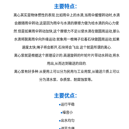
主要特点：
离心其实是物体惯性的表现.比如雨伞上的水滴,当雨伞缓慢转动时,水滴
会跟随雨伞转动,这是因为雨伞与水滴的摩擦力做为给水滴的向心力使
然.但是如果雨伞转动加快,这个摩擦力不足以使水滴在做圆周运动,那么
水滴将脱离雨伞向外缘运动.就象用一根绳子拉着石块做圆周运动,如果
速度太快,绳子将会断开,石块将会飞出.这个就是所谓的离心.
离心泵就是根据这个原理设计的.高速旋转的叶轮叶片带动水转动,将水
甩出,从而达到输送的目的.
离心泵有好多种.从使用上可以分为民用与工业用泵,从输送介质上可以
分为清水泵、杂质泵、耐腐蚀泵等。
主要优点：
●
运行平稳
●
噪音小
●
出水均匀
●
调节方便