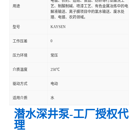
电镀、农药、造纸、食品、纺织等行业酸洗工
用途
艺、制酸制碱、喷漆工艺、有色金属冶炼中的电
解液输送、离子膜项目中的氯水输送、废水处
理、电镀、农药领域。
KAYSEN
型号
0
工作压差
压力环境
常压
介质温度
250℃
驱动方式
电动
适用介质
水
潜水深井泵-工厂授权代
理