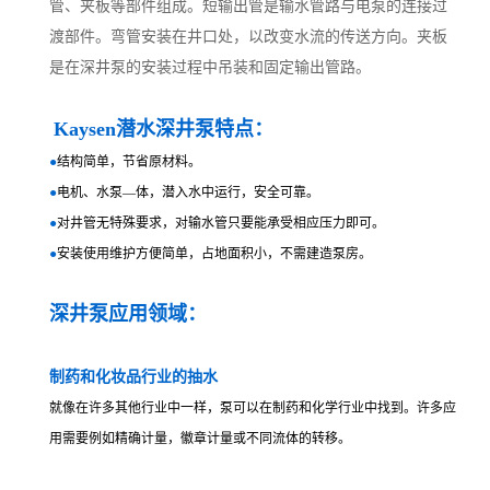
管、夹板等部件组成。短输出管是输水管路与电泵的连接过
渡部件。弯管安装在井口处，以改变水流的传送方向。夹板
是在深井泵的安装过程中吊装和固定输出管路。
Kaysen
潜水深井泵特点：
●
结构简单，节省原材料。
●
电机、水泵—体，潜入水中运行，安全可靠。
●
对井管无特殊要求，对输水管只要能承受相应压力即可。
●
安装使用维护方便简单，占地面积小，不需建造泵房。
深井泵应用领域：
制药和化妆品行业的抽水
就像在许多其他行业中一样，泵可以在制药和化学行业中找到。许多应
用需要例如精确计量，徽章计量或不同流体的转移。