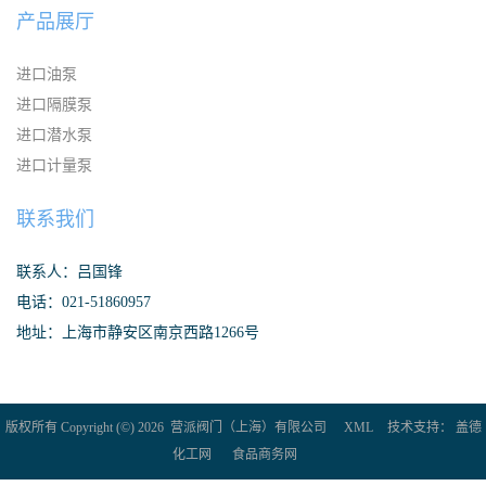
产品展厅
进口油泵
进口隔膜泵
进口潜水泵
进口计量泵
联系我们
联系人：吕国锋
电话：021-51860957
地址：上海市静安区南京西路1266号
版权所有 Copyright (©) 2026
营派阀门（上海）有限公司
XML
技术支持：
盖德
化工网
食品商务网