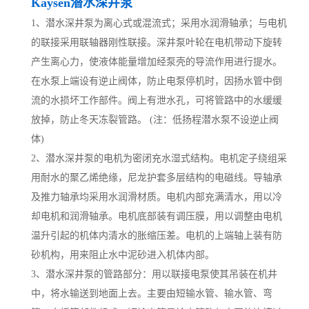
Kaysen潜水深井泵
1、潜水深井泵为离心式或混流式；采用水润滑轴承；与电机
的联接采用联轴器刚性联接。深井泵叶轮在电机带动下旋转
产生离心力，使液体能量增加经泵壳的导流作用进行提水。
在水泵上端设有逆止阀体，防止电泵停机时，因扬水管中倒
流的水损坏工作部件。阀上有泄水孔，可将管路中的水缓缓
放掉，防止冬天冻裂管路。 (注：低扬程潜水泵不设逆止阀
体)
2、潜水深井泵的电机为密闭充水湿式结构。电机定子绕组采
用耐水的聚乙烯绝缘，尼龙护套多层结构的电磁线。导轴承
及推力轴承均采用水润滑材质。电机内部充满清水，用以冷
却电机和润滑轴承。电机底部装有调压膜，用以调整由电机
温升引起的机体内清水的胀缩压差。电机的上端轴上装有防
砂机构，用来阻止水中泥砂进入机体内部。
3、潜水深井泵的管路部分：用以联接电泵使其吊装在机井
中，将水输送到地面上去。主要由短输水管、输水管、弯