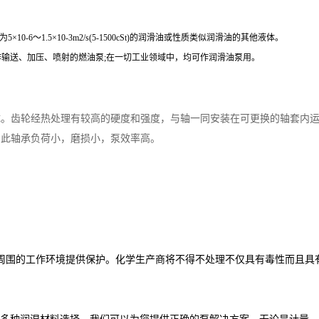
～1.5×10-3m2/s(5-1500cSt)的润滑油或性质类似润滑油的其他液体。
作输送、加压、喷射的燃油泵;在一切工业领域中，均可作润滑油泵用。
成。齿轮经热处理有较高的硬度和强度，与轴一同安装在可更换的轴套内
因此轴承负荷小，磨损小，泵效率高。
周围的工作环境提供保护。化学生产商将不得不处理不仅具有毒性而且具