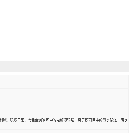
制碱、喷漆工艺、有色金属冶炼中的电解液输送、离子膜项目中的氯水输送、废水