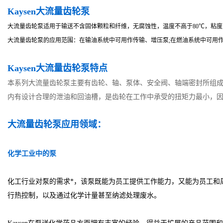
Kaysen
大流量齿轮泵
大流量齿轮泵适用于输送不含固体颗粒和纤维，无腐蚀性，温度不高于80℃，粘度为5×10-6
大流量齿轮泵的应用范围：在输油系统中可用作传输、增压泵;在燃油系统中可用
Kaysen
大流量齿轮泵特点
本系列大流量齿轮泵主要有齿轮、轴、泵体、安全阀、轴端密封所组
内有设计合理的泄油和回油槽，是齿轮在工作中承受的扭矩力最小，
大流量齿轮泵
应用领域：
化学工业中的泵
化工行业对泵的需求*，该泵既能为员工提供工作能力，又能为员工和
行热控制，以及通过化学计量甚至纳滤处理废水。