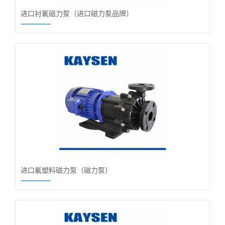
进口衬氟磁力泵（进口磁力泵品牌）
进口氟塑料磁力泵（磁力泵）