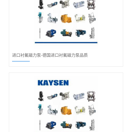
进口衬氟磁力泵-德国进口衬氟磁力泵品质