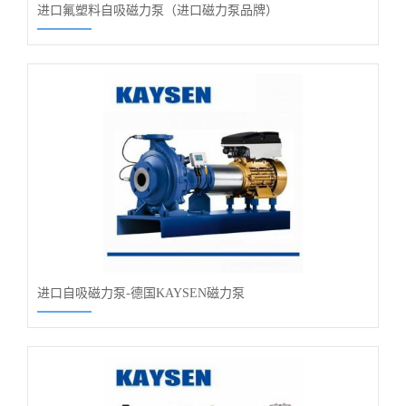
进口氟塑料自吸磁力泵（进口磁力泵品牌）
进口自吸磁力泵-德国KAYSEN磁力泵