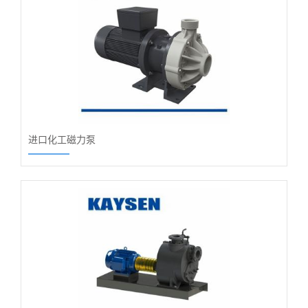
进口化工磁力泵