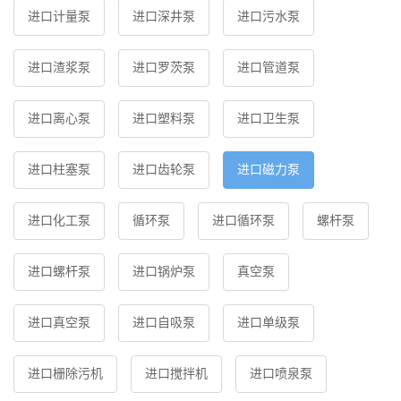
进口计量泵
进口深井泵
进口污水泵
进口渣浆泵
进口罗茨泵
进口管道泵
进口离心泵
进口塑料泵
进口卫生泵
进口柱塞泵
进口齿轮泵
进口磁力泵
进口化工泵
循环泵
进口循环泵
螺杆泵
进口螺杆泵
进口锅炉泵
真空泵
进口真空泵
进口自吸泵
进口单级泵
进口栅除污机
进口搅拌机
进口喷泉泵