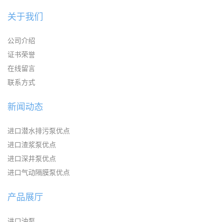
关于我们
公司介绍
证书荣誉
在线留言
联系方式
新闻动态
进口潜水排污泵优点
进口渣浆泵优点
进口深井泵优点
进口气动隔膜泵优点
产品展厅
进口油泵