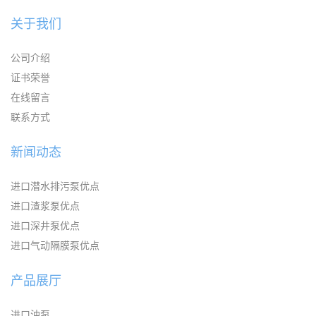
关于我们
公司介绍
证书荣誉
在线留言
联系方式
新闻动态
进口潜水排污泵优点
进口渣浆泵优点
进口深井泵优点
进口气动隔膜泵优点
产品展厅
进口油泵