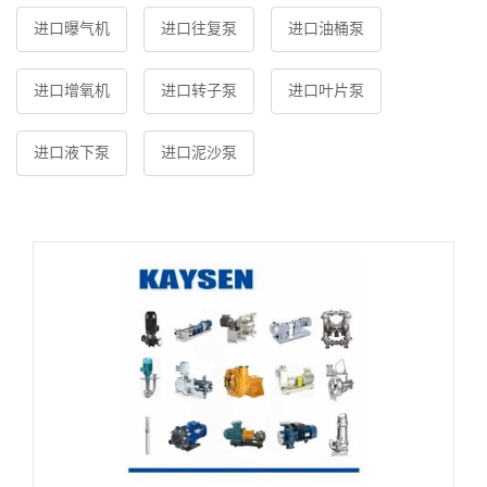
进口曝气机
进口往复泵
进口油桶泵
进口增氧机
进口转子泵
进口叶片泵
进口液下泵
进口泥沙泵