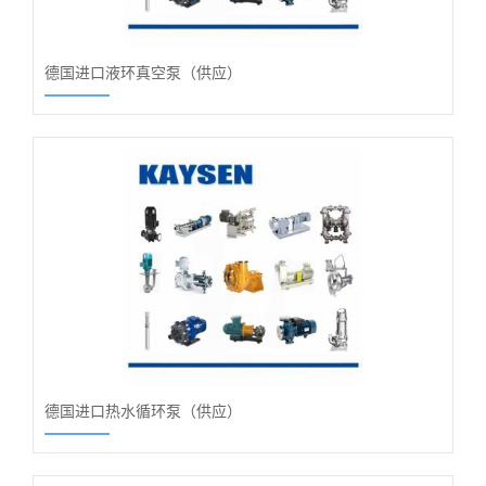
德国进口液环真空泵（供应）
德国进口热水循环泵（供应）