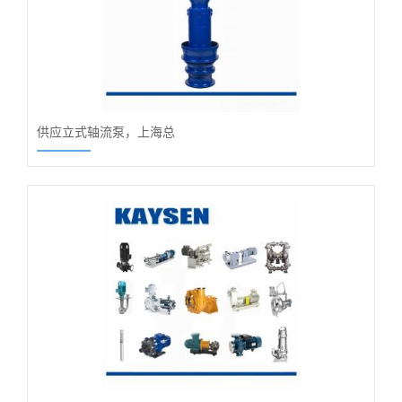
供应立式轴流泵，上海总