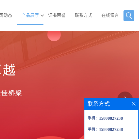
司动态
产品展厅
证书荣誉
联系方式
在线留言
联系方式
手机：
15800827238
手机：
15800827238