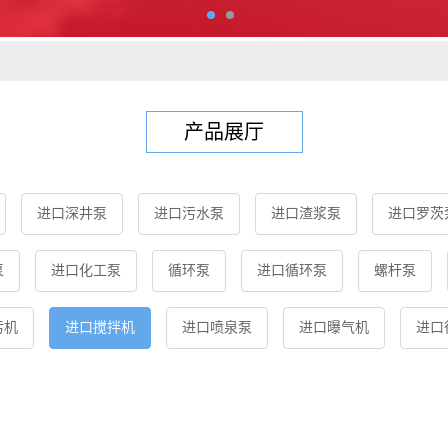
产品展厅
进口深井泵
进口污水泵
进口渣浆泵
进口罗茨
泵
进口化工泵
循环泵
进口循环泵
螺杆泵
污机
进口搅拌机
进口喷泉泵
进口曝气机
进口