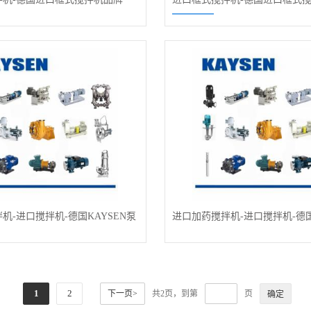
机-进口搅拌机-德国KAYSEN泵
进口加药搅拌机-进口搅拌机-德国
业
1
2
下一页>
共2页，到第
页