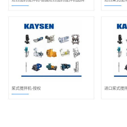
桨式搅拌机-授权
进口桨式搅拌
业