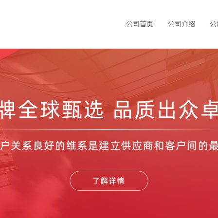
公司首页
公司介绍
公