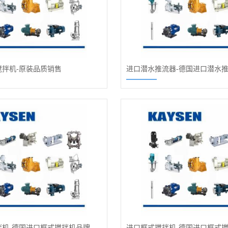
搅拌机-原装品质销售
进口潜水推流器-德国进口潜水
拌机-德国进口框式搅拌机品牌
进口框式搅拌机-德国进口框式