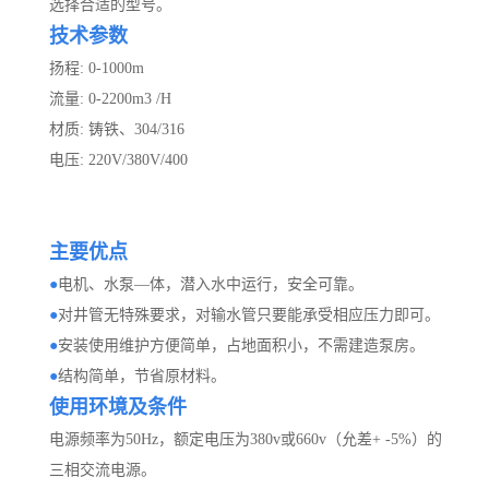
选择合适的型号。
技术参数
扬程: 0-1000m
流量: 0-2200m3 /H
材质: 铸铁、304/316
电压: 220V/380V
/
400
主要优点
●
电机、水泵—体，潜入水中运行，安全可靠。
●
对井管无特殊要求，对输水管只要能承受相应压力即可。
●
安装使用维护方便简单，占地面积小，不需建造泵房。
●
结构简单，节省原材料。
使用环境及条件
电源频率为50Hz，额定电压为380v或660v（允差+ -5%）的
三相交流电源。