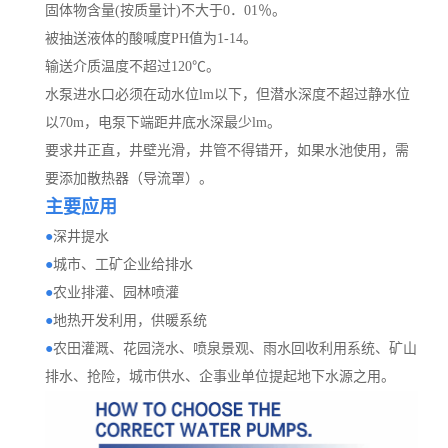
固体物含量(按质量计)不大于0．01％。
被抽送液体的酸喊度PH值为1-14。
输送介质温度不超过120℃。
水泵进水口必须在动水位lm以下，但潜水深度不超过静水位
以70m，电泵下端距井底水深最少lm。
要求井正直，井壁光滑，井管不得错开，如果水池使用，需
要添加散热器（导流罩）。
主要应用
●
深井提水
●
城市、工矿企业给排水
●
农业排灌、园林喷灌
●
地热开发利用，供暖系统
●
农田灌溉、花园浇水、喷泉景观、雨水回收利用系统、矿山
排水、抢险，城市供水、企事业单位提起地下水源之用。