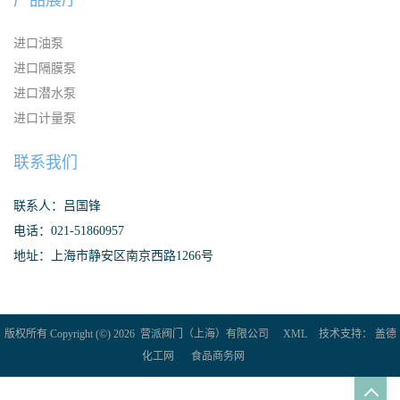
产品展厅
进口油泵
进口隔膜泵
进口潜水泵
进口计量泵
联系我们
联系人：吕国锋
电话：021-51860957
地址：上海市静安区南京西路1266号
版权所有 Copyright (©) 2026
营派阀门（上海）有限公司
XML
技术支持：
盖德
化工网
食品商务网