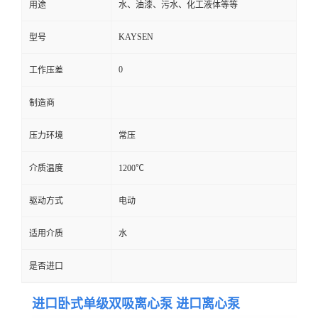
用途
水、油漆、污水、化工液体等等
KAYSEN
型号
0
工作压差
制造商
压力环境
常压
介质温度
1200℃
驱动方式
电动
适用介质
水
是否进口
进口卧式单级双吸离心泵 进口离心泵