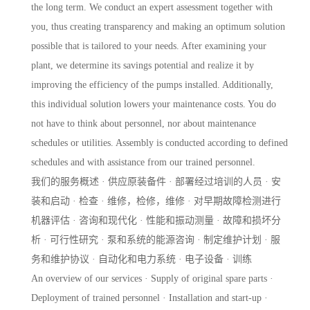
the long term. We conduct an expert assessment together with
you, thus creating transparency and making an optimum solution
possible that is tailored to your needs. After examining your
plant, we determine its savings potential and realize it by
improving the efficiency of the pumps installed. Additionally,
this individual solution lowers your maintenance costs. You do
not have to think about personnel, nor about maintenance
schedules or utilities. Assembly is conducted according to defined
schedules and with assistance from our trained personnel.
我们的服务概述 · 供应原装备件 · 部署经过培训的人员 · 安
装和启动 · 检查 · 维修，检修，维修 · 对早期故障检测进行
机器评估 · 咨询和现代化 · 性能和振动测量 · 故障和损坏分
析 · 可行性研究 · 泵和系统的能源咨询 · 制定维护计划 · 服
务和维护协议 · 自动化和电力系统 · 电子设备 · 训练
An overview of our services · Supply of original spare parts ·
Deployment of trained personnel · Installation and start-up ·