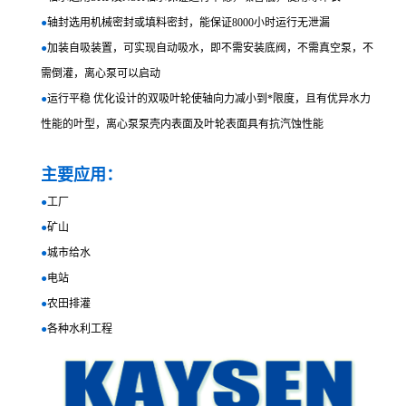
●
轴封选用机械密封或填料密封，能保证8000小时运行无泄漏
●
加装自吸装置，可实现自动吸水，即不需安装底阀，不需真空泵，不
需倒灌，离心泵可以启动
●
运行平稳 优化设计的双吸叶轮使轴向力减小到*限度，且有优异水力
性能的叶型，离心泵泵壳内表面及叶轮表面具有抗汽蚀性能
主要应用：
●
工厂
●
矿山
●
城市给水
●
电站
●
农田排灌
●
各种水利工程