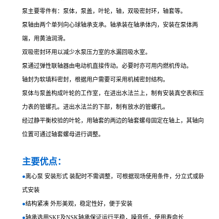
泵主要零件有：泵体，泵盖，叶轮，轴，双吸密封环，轴套等。
泵轴由两个单列向心球轴承支承。轴承装在轴承体内，安装在泵体两
端，用黄油润滑。
双吸密封环用以减少水泵压力室的水漏回吸水室。
泵通过弹性联轴器由电动机直接传动。必要时亦可用内燃机传动。
轴封为软填料密封，根据用户需要可采用机械密封结构。
泵体与泵盖构成叶轮的工作室，在进出水法兰上，制有安装真空表和压
力表的管螺孔。进出水法兰的下部，制有放水的管螺孔。
经过静平衡校验的叶轮，用轴套的两边的轴套螺母固定在轴上，其轴向
位置可通过轴套螺母进行调整。
主要优点：
●
离心泵 安装形式 装配时不需调整，可根据现场使用条件，分立式或卧
式安装
●
结构紧凑 外形美观，稳定性好，便于安装
●
轴承选用SKF及NSK轴承保证运行平稳，噪音低，使用寿命长