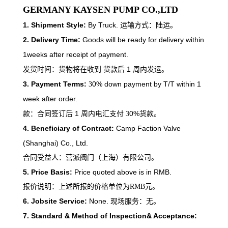
GERMANY KAYSEN PUMP CO.,LTD
1.
Shipment Style:
By Truck.
运输方式：陆运。
2.
Delivery Time:
Goods will be ready for delivery within
1weeks after receipt of payment.
1
发货时间：货物将在收到
货款后
周内发运。
3.
Payment Terms:
0% down payment by T/T within 1
3
week after order.
1
0%
款：合同签订后
周内电汇支付
3
货款。
4.
Beneficiary of Contract:
Camp Faction Valve
(Shanghai) Co., Ltd.
合同受益人：
营派阀门
（上海）有限公司。
5.
Price Basis:
Price quoted above is in RMB.
报价说明：上述所报的价格单位为RMB元。
6.
Jobsite Service:
None.
现场服务：无。
7.
Standard & Method of Inspection& Acceptance: