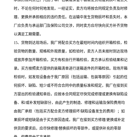
承担的合同责任。凡由于本厂包装或保管不善致使货物遭到损坏或丢失
时，不论在何时何地发现，一经证实，卖方均将按合同规定负责及时修
理、更换并承担相应的违约责任。在运输中发生货物损坏和丢失时，本
厂应负责与承运部门及保险公司交涉，同时卖方应尽快向买方补齐货物
以满足工期需要。
15、货物到达现场后，我厂将配合买方在最短时间内组织开箱检验，检
验货物的数量、规格和外观质量，如检验时，卖方人员未按时到达现场
或放弃参加开箱检验，买方有权自行开箱检验，卖方承认检验结果和记
录。买方按照卖方提供的装箱清单进行逐箱逐件的开箱检验。现场开箱
检验时，如发现设备由于我厂原因（包括运输、包装等原因）引起的任
何损坏、缺陷、短少或不符合合同中的质量标准和规定，我厂在接到买
方提出的检验通知单后，应按本合同规定尽快完成修理或更换有缺陷设
备、和/或补发短缺部分，由此产生的制造、修理和运输及保险费用均
由我厂承担（包括买方配合卖方修理损坏/缺陷设备发生的费用）；如
果损坏或短缺是由于买方原因造成，我厂在接到买方修理/更换或补足
供货的要求后，应尽快修理/替换损坏的零部件，或提供补充的零部