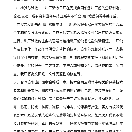
源地见证、查阅有关资料的方便。
13、检验与验收——出厂验收工厂在完成合同设备出厂前的全部制造、
检验/试验、所有资料准备完毕且所有不符合项已按质保程序关闭后，
可向买方发出书面出厂验收申请。出厂验收将根据由买方编写的符合本
合同和相关技术要求的，且双方认可的验收指导文件即出厂验收大纲来
进行。出厂验收的主要内容通常包括出厂前设备性能试验见证，出厂设
备及其附件、备品备件供货完整性的核查，设备外观和外形尺寸、安装
接口尺寸的核查，包装及标识检查，制造过程交货文件（材质证明、检
查记录、试验报告、工艺评定、不符合项处理文件、资格证明等）的审
查，我厂将提交图纸、文件完整性的核查等。
14、合同设备出厂验收合格后，本厂按本合同及附件中相关的包装技术
要求和相关文件、相应的国家标准的规定进行包装，包装应保证合同设
备在运输和储存过程中保持设备处于完好的质量状态，并有防潮、防
霉、防雨、防锈、防腐、减振、防冲击、防污染等措施。买方有权派代
表到本厂及装运地点检查包装质量和监督装车情况。如果买方代表不能
及时参加检验时，本厂有权发货。上述代表检查与监督不能免除本厂应