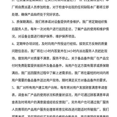
2、在质量保证期满前，在买方对合同设备进行一次*的全面检查时，本
厂将自费派遣人员参加检查，对于检查中出现的任何缺陷本厂都将立即
处理，确保产品始终处于完好状态。
3、质保期满后，我们将承诺对设备提供终身维护。我厂将定期组织售
后服务人员，每年一次对用户进行巡回走访，了解产品的使用和维护情
况，对设备全面进行维护保养、维护保养项目。
4、定期举办培训班，及时向用户传授运行经验。接到买方反映的质量
问题信息后，我厂将在1小时内答复并在24小时内派出服务人员赶赴现
场，做到用户对质量不满意，服务不停止。关于备品备件我厂在产品交
付时免费配套提供易损件及备品备件，当用户在这方面有需求或质保期
满后，我厂巡回服务过程中了解上述需求后，我厂将在最短的时间内将
用户需要的备品备件送达用户现场，随时满足买方对备品备件的要求。
5、我厂对所有用户建立用户台帐，每年将对用户发放顾客满意率调查
表，调查本厂产品的使用状况和质量状误况，用户可通过顾客满意率调
查表及时将用户的满意度或经验反馈我厂。另外用户也可通过我厂服务
人员携带的产品用户服务处理单将意见和改进问题适时传输我厂。我们