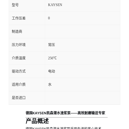
KAYSEN
型号
0
工作压差
制造商
压力环境
常压
介质温度
250℃
驱动方式
电动
适用介质
水
是否进口
德国KAYSEN凯森潜水渣浆泵——高效耐磨输送专家
产品概述
德国KAYSEN凯森潜水渣浆泵采用先进的离心技术，