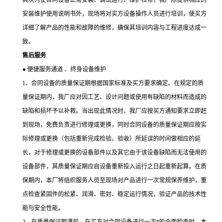
其次为使合同设备正常安装、调试运行、维护检修，我厂除提供相应的
安装维护使用说明书外，现场将对买方设备操作人员进行培训，使买方
详细了解产品的性能和故障的维修，确保其培训内容与工程进度达成一
致。
售后服务
●
便捷服务通道 、终身设备维护
1、合同设备的质量保证期根据国家标准及买方要求确定。在规定的质
量保证期内，我厂应对因工艺、设计问题或使用有缺陷的材料而造成的
缺陷和损坏予以补救。当出现此情况时，我厂应按买方通知要求立即赶
到现场，免费负责进行修理或更换，同时合同设备的质量保证期应按实
际修理或更换（包括重新完成检验、验收）所延误的时间做相应的延
长，对于修理或更换的设备部件以及其它由于该设备缺陷而无法使用的
设备部件，其质量保证期应自设备重新投入运行之日起重新起算。在质
保期内，本厂将组织服务人员至现场对产品进行一次常规保养维护，重
点检查紧固件的松紧、润滑、密封、稳定运行情况，验证产品的技术性
能与安全性能。