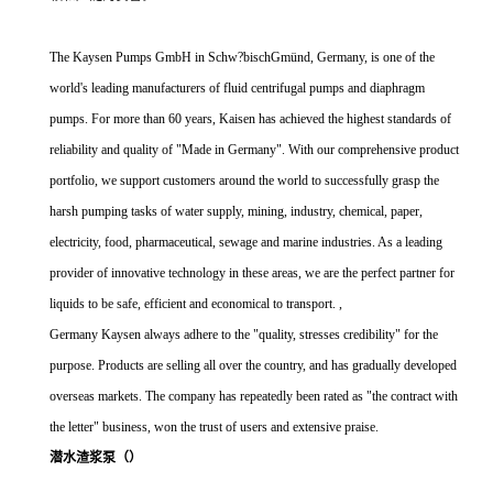
The Kaysen Pumps GmbH in Schw?bischGmünd, Germany, is one of the
world's leading manufacturers of fluid centrifugal pumps and diaphragm
pumps. For more than 60 years, Kaisen has achieved the highest standards of
reliability and quality of "Made in Germany". With our comprehensive product
portfolio, we support customers around the world to successfully grasp the
harsh pumping tasks of water supply, mining, industry, chemical, paper,
electricity, food, pharmaceutical, sewage and marine industries. As a leading
provider of innovative technology in these areas, we are the perfect partner for
liquids to be safe, efficient and economical to transport. ,
Germany Kaysen always adhere to the "quality, stresses credibility" for the
purpose. Products are selling all over the country, and has gradually developed
overseas markets. The company has repeatedly been rated as "the contract with
the letter" business, won the trust of users and extensive praise.
潜水渣浆泵（）