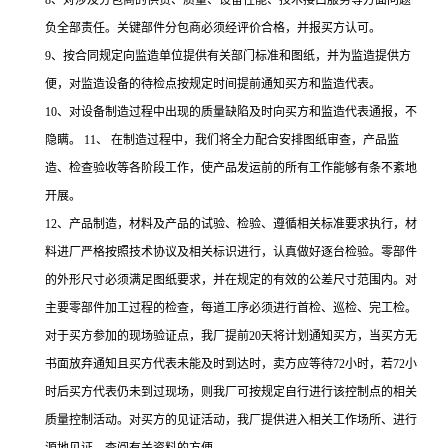
8、对涉及分包商的供货、质量、设备性能、技术接口服务等方面问题
负全部责任。关键部件分包商必须经评价合格，并报买方认可。
9、按合同规定向监造单位提供有关部门标准和图纸，并为监造提供方
便，对监造设备的待检点按规定时间提前通知买方和监造代表。
10、对设备制造过程中出现的质量缺陷及时向买方和监造代表通报，不
隐瞒。 11、 在制造过程中，我们将全力配合安排图纸审查，产品监
造、检查验收等各阶段工作，使产品发运前的所有工作能够有条不紊地
开展。
12、产品制造，材料及产品的试验、检验、遵循相关标准要求执行，材
料进厂严格按照技术协议及相关标识进行，认真做好逐台检验。零部件
的外形尺寸必须满足图纸要求，并在规定的有效的公差尺寸范围内。对
主要零部件加工过程的检查，每道工序必须进行首检、巡检、完工检。
对于买方参加的现场验证点，我厂提前20天将计划通知买方，当买方无
书面放弃通知且买方代表未能及时到达时，卖方应等待72小时，若72小
时后买方代表仍未到过现场，则我厂可按规定自行进行该控制点的相关
质量控制活动。对买方的见证活动，我厂提供进入相关工作场所、进行