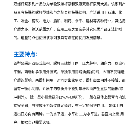
双螺杆泵系列产品分为单吸双螺杆泵和双吸双螺杆泵两大类。该系列产
品具有特殊的螺杆型线和与之配套的特殊结构，广泛适用于石油、化
工、冶金、钢铁、电力、船舶、制药、食品、建材等各种行业，其适用
介质之多、输送范围之广、应用工况之复杂是其它泵类产品无法比拟
的。这些特点也使得该系列泵具有潜在的使用发展前景。
主要特点：
该型泵采用双吸式结构，螺杆两端处于同一压力腔中，轴向力可以自行
平衡。两端轴承采用外装式，单独采用润滑油(脂)润滑，因而不受输送
介质的影响。两螺杆间用一对同步齿轮驱动，螺杆齿面间并不接触，而
留有一微小间隙，介质中的杂质并不能对螺杆齿面产生直接的磨损(除
冲刷外)。 除一些小排量泵外(2W.W4.0以下)，一般在泵体上都带有内流
式安全阀，当排放压力超过额定值时，有一定的保护作用。 泵体上的
进出口方向有两种，一为水平进，水平出;二为水平进，垂直向上出;用
户可根据自己需要选择。