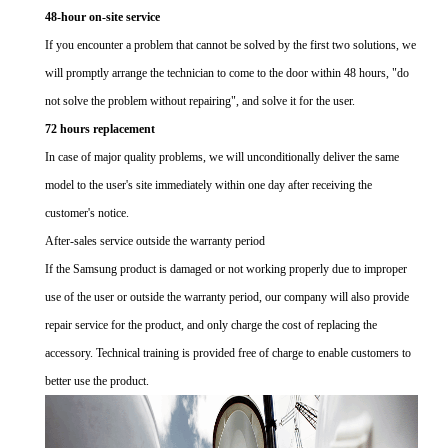
48-hour on-site service
If you encounter a problem that cannot be solved by the first two solutions, we
will promptly arrange the technician to come to the door within 48 hours, "do
not solve the problem without repairing", and solve it for the user.
72 hours replacement
In case of major quality problems, we will unconditionally deliver the same
model to the user's site immediately within one day after receiving the
customer's notice.
After-sales service outside the warranty period
If the Samsung product is damaged or not working properly due to improper
use of the user or outside the warranty period, our company will also provide
repair service for the product, and only charge the cost of replacing the
accessory. Technical training is provided free of charge to enable customers to
better use the product.