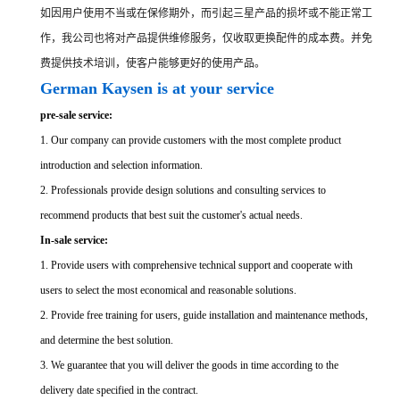
如因用户使用不当或在保修期外，而引起三星产品的损坏或不能正常工
作，我公司也将对产品提供维修服务，仅收取更换配件的成本费。并免
费提供技术培训，使客户能够更好的使用产品。
German Kaysen is at your service
pre-sale service:
1. Our company can provide customers with the most complete product
introduction and selection information.
2. Professionals provide design solutions and consulting services to
recommend products that best suit the customer's actual needs.
In-sale service:
1. Provide users with comprehensive technical support and cooperate with
users to select the most economical and reasonable solutions.
2. Provide free training for users, guide installation and maintenance methods,
and determine the best solution.
3. We guarantee that you will deliver the goods in time according to the
delivery date specified in the contract.