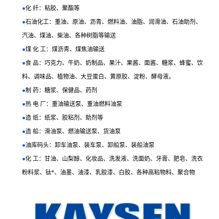
●
化 纤：粘胶、聚酯等
●
石油化工：重油、原油、沥青、燃料油、油脂、润滑油、石油助剂、
汽油、煤油、柴油、各种树脂等输送
●
煤 化 工：煤沥青、煤焦油输送
●
食 品：巧克力、牛奶、奶制品、果汁、果酱、面酱、糖浆、蜂蜜、饮
料、调味品、植物油、大豆蛋白、黄原胶、淀粉、酵母液。
●
制 药：糖浆、保健品、药剂
●
热 电 厂：重油输送泵、重油燃料油泵
●
造 纸：纸浆、胶粘剂、助剂等
●
造 船：滑油泵、燃油输送泵、货油泵
●
油库码头：卸车油泵、装车泵、卸船泵、装船油泵
●
化 工：甘油、山梨醇、化妆品、洗发液、洗面奶、牙膏、肥皂、洗衣
粉料浆、钛*、油墨、油漆、乳胶漆、白胶、各种高粘物料、聚合物