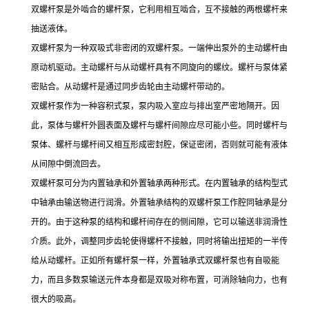
双螺杆泵是外啮合的螺杆泵，它利用相互啮合，互不接触的两根螺杆来
抽送液体。
双螺杆泵为一种双吸式非密闭的双螺杆泵。一端伸出泵外的主动螺杆由
原动机驱动。主动螺杆与从动螺杆具有不同旋向的螺纹。螺杆与泵体紧
密贴合。从动螺杆是通过同步齿轮由主动螺杆带动的。
双螺杆泵作为一种容积式泵，泵内吸入室应与排出室严密地隔开。因
此，泵体与螺杆外圆表面及螺杆与螺杆间隙应尽可能小些。同时螺杆与
泵体、螺杆与螺杆间又相互形成密封腔，保证密闭，否则就可能有液体
从间隙中倒流回去。
双螺杆泵可分为内置轴承和外置轴承两种形式。在内置轴承的结构型式
中轴承由输送物进行润滑。外置轴承结构的双螺杆泵工作腔同轴承是分
开的。由于这种泵的结构和螺杆间存在的侧间隙，它可以输送非润滑性
介质。此外，调整同步齿轮使得螺杆不接触，同时将输出扭矩的一半传
给从动螺杆。正如所有螺杆泵一样，外置轴承式双螺杆泵也有自吸能
力，而且多数泵输送元件本身都是双吸对称布置，可消除轴向力，也有
很大的吸高。