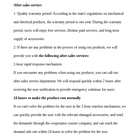
After sales service:
1. Quality warranty period: According to the state's regulations on mechanical
and electrical products, the warranty period is one year. During the warranty
period, users will enjoy free services, lifetime paid services, and long-term
supply of accessories.
2. If there are any problems in the process of using our products, we will
provide you with
the following after-sales services:
2-hour rapid response mechanism
If you encounter any problems when using our products, you can call our
after-sales service department. We will respond quickly within 2 hours after
receiving the user notification to provide emergency solutions for users.
24 hours to make the product run normally
If we can't solve the problem for the user in the 2-hour reaction mechanism, we
can quickly provide the user with the relevant damaged accessories, and send
the demander through the cooperative courier company, and can reach the
demand side site within 24 hours to solve the problem for the user.