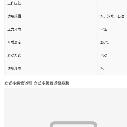
工作压差
适用范围
水、污水、石油
压力环境
常压
介质温度
250℃
驱动方式
电动
适用介质
水
立式多级管道泵-立式多级管道泵品牌