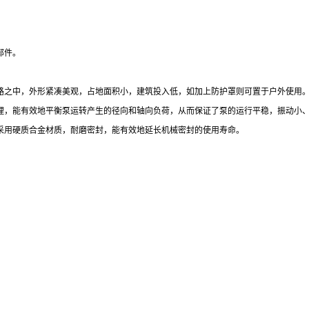
部件。
路之中，外形紧凑美观，占地面积小，建筑投入低，如加上防护罩则可置于户外使用
理，能有效地平衡泵运转产生的径向和轴向负荷，从而保证了泵的运行平稳，振动小
采用硬质合金材质，耐磨密封，能有效地延长机械密封的使用寿命。