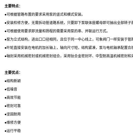
主要特点：
●
可根据管路布置的要求采用泵的竖式和横式安装。
●
安装检修方便，无需拆动管道路系统，只要卸下泵联体座螺母即可抽出全部转子
●
可根据使用要求即流量和扬程的需要采用泵的串、并联运行方式。
●
泵为立式结构，进出口口径相同，且位于同一中心线上，可象阀门一样安装于管
●
叶轮直接安装在电机的加长轴上，轴向尺寸短，结构紧凑，泵与电机轴承配置合
●
轴封采用机械密封或机械密封组合，采用钛合金密封环、中型耐高温机械密封和
主要优点：
●
结构新颖
●
低噪音
●
高效节能
●
密封可靠
●
坚固耐用
●
维修方便
●
运行平稳