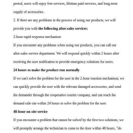
period, users will enjoy free services, lifetime paid services, and long-term
supply of accessories.
2. If there are any problems in the process of using our products, we will
provide you with
the following after-sales services:
2-hour rapid response mechanism
If you encounter any problems when using our products, you can call our
after-sales service department. We will respond quickly within 2 hours after
receiving the user notification to provide emergency solutions for users.
24 hours to make the product run normally
If we can't solve the problem for the user in the 2-hour reaction mechanism, we
can quickly provide the user with the relevant damaged accessories, and send
the demander through the cooperative courier company, and can reach the
demand side site within 24 hours to solve the problem for the user.
48-hour on-site service
If you encounter a problem that cannot be solved by the first two solutions, we
will promptly arrange the technician to come to the door within 48 hours, "do