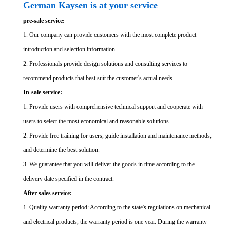
German Kaysen is at your service
pre-sale service:
1. Our company can provide customers with the most complete product
introduction and selection information.
2. Professionals provide design solutions and consulting services to
recommend products that best suit the customer's actual needs.
In-sale service:
1. Provide users with comprehensive technical support and cooperate with
users to select the most economical and reasonable solutions.
2. Provide free training for users, guide installation and maintenance methods,
and determine the best solution.
3. We guarantee that you will deliver the goods in time according to the
delivery date specified in the contract.
After sales service:
1. Quality warranty period: According to the state's regulations on mechanical
and electrical products, the warranty period is one year. During the warranty