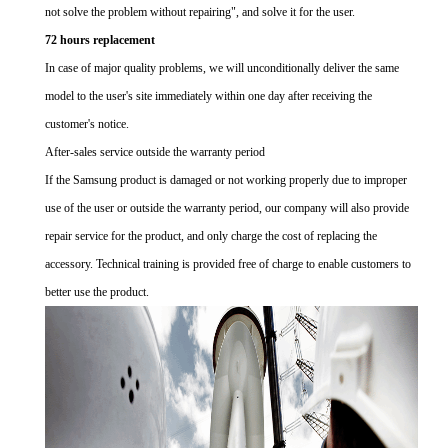
not solve the problem without repairing", and solve it for the user.
72 hours replacement
In case of major quality problems, we will unconditionally deliver the same
model to the user's site immediately within one day after receiving the
customer's notice.
After-sales service outside the warranty period
If the Samsung product is damaged or not working properly due to improper
use of the user or outside the warranty period, our company will also provide
repair service for the product, and only charge the cost of replacing the
accessory. Technical training is provided free of charge to enable customers to
better use the product.