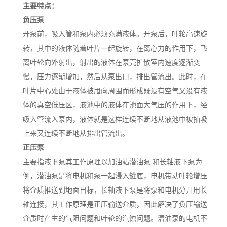
主要特点：
负压泵
开泵前，吸入管和泵内必须充满液体。开泵后，叶轮高速旋
转，其中的液体随着叶片一起旋转，在离心力的作用下，飞
离叶轮向外射出，射出的液体在泵壳扩散室内速度逐渐变
慢，压力逐渐增加，然后从泵出口，排出管流出。此时，在
叶片中心处由于液体被甩向周围而形成既没有空气又没有液
体的真空低压区，液池中的液体在池面大气压的作用下，经
吸入管流入泵内，液体就是这样连续不断地从液池中被抽吸
上来又连续不断地从排出管流出。
正压泵
主要指液下泵其工作原理以加油站潜油泵 和长轴液下泵为
例，潜油泵是将电机和泵一起浸入罐底，电机带动叶轮增压
将介质推送到地面目标，长轴液下泵是将泵和电机分开用长
轴连接，其工作原理是正压输送介质，因此解决了负压输送
介质时产生的气阻问题和叶轮的汽蚀问题。潜油泵的电机不