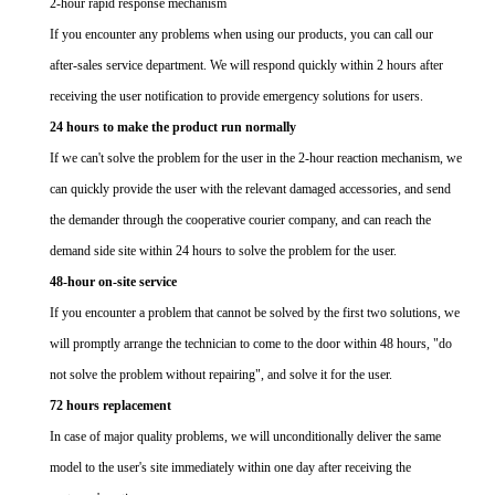
2-hour rapid response mechanism
If you encounter any problems when using our products, you can call our
after-sales service department. We will respond quickly within 2 hours after
receiving the user notification to provide emergency solutions for users.
24 hours to make the product run normally
If we can't solve the problem for the user in the 2-hour reaction mechanism, we
can quickly provide the user with the relevant damaged accessories, and send
the demander through the cooperative courier company, and can reach the
demand side site within 24 hours to solve the problem for the user.
48-hour on-site service
If you encounter a problem that cannot be solved by the first two solutions, we
will promptly arrange the technician to come to the door within 48 hours, "do
not solve the problem without repairing", and solve it for the user.
72 hours replacement
In case of major quality problems, we will unconditionally deliver the same
model to the user's site immediately within one day after receiving the