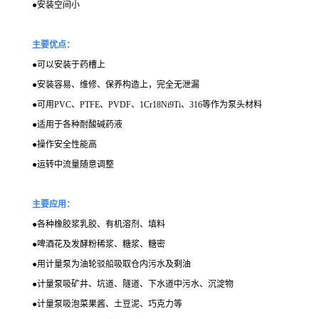
●
安装空间小
主要优点：
●
可以安装于药槽上
●
安装容易、维修、保养构造上，完全无泄漏
●
可用PVC、PTFE、PVDF、1Cr18Ni9Ti、316等作为泵头材料
●
适用于各种耐酸碱药液
●
操作安全性能高
●
运转中流量随意调整
主要应用：
●
各种橡胶浆乳胶、有机溶剂、填料
●
啤酒花及发酵粉稀浆、糖浆、糖密
●
用计量泵为油轮驳船吸取仓内污水及剩油
●
计量泵吸矿井、坑道、隧道、下水道中污水、沉淀物
●
计量泵吸泡菜果酱、土豆泥、巧克力等