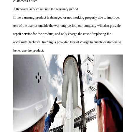
customer's notice.
After-sales service outside the warranty period
If the Samsung product is damaged or not working properly due to improper
use of the user or outside the warranty period, our company will also provide
repair service for the product, and only charge the cost of replacing the
accessory. Technical training is provided free of charge to enable customers to
better use the product.