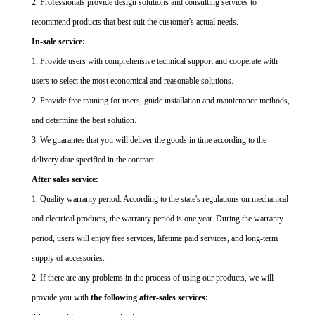
2. Professionals provide design solutions and consulting services to
recommend products that best suit the customer's actual needs.
In-sale service:
1. Provide users with comprehensive technical support and cooperate with
users to select the most economical and reasonable solutions.
2. Provide free training for users, guide installation and maintenance methods,
and determine the best solution.
3. We guarantee that you will deliver the goods in time according to the
delivery date specified in the contract.
After sales service:
1. Quality warranty period: According to the state's regulations on mechanical
and electrical products, the warranty period is one year. During the warranty
period, users will enjoy free services, lifetime paid services, and long-term
supply of accessories.
2. If there are any problems in the process of using our products, we will
provide you with
the following after-sales services: