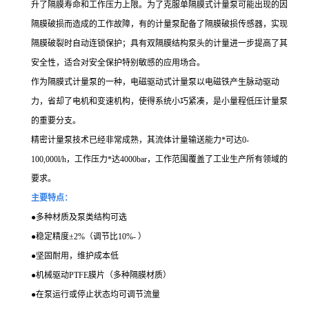
升了隔膜寿命和工作压力上限。为了克服单隔膜式计量泵可能出现的因
隔膜破损而造成的工作故障，有的计量泵配备了隔膜破损传感器，实现
隔膜破裂时自动连锁保护；具有双隔膜结构泵头的计量进一步提高了其
安全性，适合对安全保护特别敏感的应用场合。
作为隔膜式计量泵的一种，电磁驱动式计量泵以电磁铁产生脉动驱动
力，省却了电机和变速机构，使得系统小巧紧凑，是小量程低压计量泵
的重要分支。
精密计量泵技术已经非常成熟，其流体计量输送能力*可达0-
100,000l/h，工作压力*达4000bar，工作范围覆盖了工业生产所有领域的
要求。
主要特点：
●
多种材质及泵类结构可选
●
稳定精度±2%（调节比10%- ）
●
坚固耐用，维护成本低
●
机械驱动PTFE膜片（多种隔膜材质）
●
在泵运行或停止状态均可调节流量