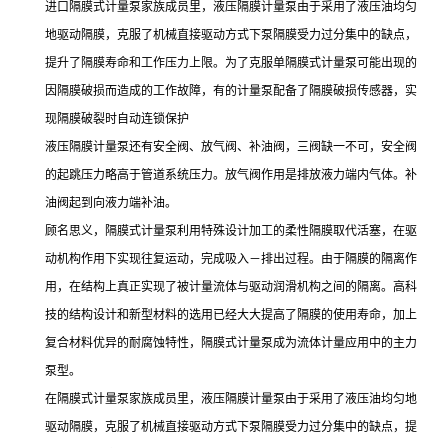
进口隔膜式计量泵家族成员里，液压隔膜计量泵由于采用了液压油均匀
地驱动隔膜，克服了机械直接驱动方式下泵隔膜受力过分集中的缺点，
提升了隔膜寿命和工作压力上限。为了克服单隔膜式计量泵可能出现的
因隔膜破损而造成的工作故障，有的计量泵配备了隔膜破损传感器，实
现隔膜破裂时自动连锁保护
液压隔膜计量泵还有安全阀、放气阀、补油阀，三阀缺一不可，安全阀
的起跳压力略高于管道系统压力。放气阀作用是排放液力端内气体。补
油阀起到向液力端补油。
顾名思义，隔膜式计量泵利用特殊设计加工的柔性隔膜取代活塞，在驱
动机构作用下实现往复运动，完成吸入－排出过程。由于隔膜的隔离作
用，在结构上真正实现了被计量流体与驱动润滑机构之间的隔离。高科
技的结构设计和新型材料的选用已经大大提高了隔膜的使用寿命，加上
复合材料优异的耐腐蚀特性，隔膜式计量泵成为流体计量应用中的主力
泵型。
在隔膜式计量泵家族成员里，液压隔膜计量泵由于采用了液压油均匀地
驱动隔膜，克服了机械直接驱动方式下泵隔膜受力过分集中的缺点，提