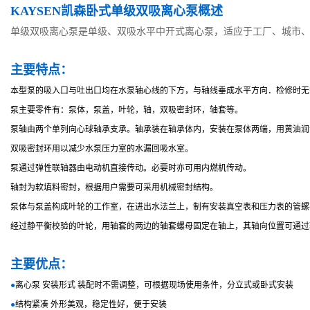
KAYSEN凯森卧式单级双吸离心泵概述
单级双吸离心泵是单级、双吸水平中开式离心泵，适应于工厂、城市
主要特点：
本型泵的吸入口与吐出口均在水泵轴心线的下方，与轴线垂成水平方向．检修时无
泵主要零件有：泵体，泵盖，叶轮，轴，双吸密封环，轴套等。
泵轴由两个单列向心球轴承支承。轴承装在轴承体内，安装在泵体两端，用黄油润
双吸密封环用以减少水泵压力室的水漏回吸水室。
泵通过弹性联轴器由电动机直接传动。必要时亦可用内燃机传动。
轴封为软填料密封，根据用户需要可采用机械密封结构。
泵体与泵盖构成叶轮的工作室，在进出水法兰上，制有安装真空表和压力表的管螺
经过静平衡校验的叶轮，用轴套的两边的轴套螺母固定在轴上，其轴向位置可通过
主要优点：
●
离心泵 安装形式 装配时不需调整，可根据现场使用条件，分立式或卧式安装
●
结构紧凑 外形美观，稳定性好，便于安装