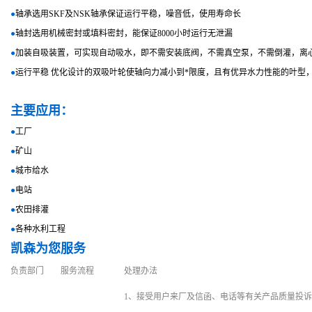
●
轴承选用SKF及NSK轴承保证运行平稳，噪音低，使用寿命长
●
轴封选用机械密封或填料密封，能保证8000小时运行无泄漏
●
加装自吸装置，可实现自动吸水，即不需安装底阀，不需真空泵，不需倒灌，离
●
运行平稳 优化设计的双吸叶轮使轴向力减小到*限度，且有优异水力性能的叶型
主要应用：
●
工厂
●
矿山
●
城市给水
●
电站
●
农田排灌
●
各种水利工程
凯森为您服务
负责部门
服务流程
处理办法
1、接受用户来厂及信函、电话等有关产品质量投