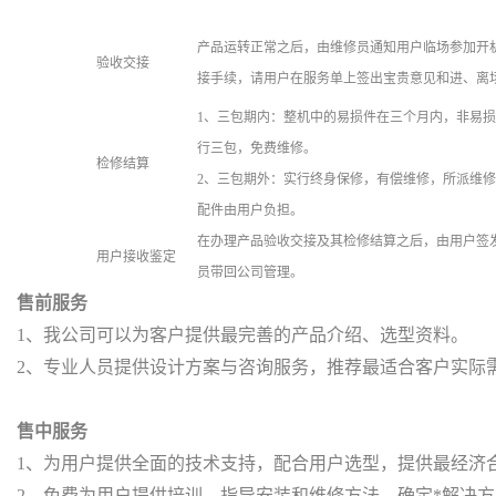
产品运转正常之后，由维修员通知用户临场参加开
验收交接
接手续，请用户在服务单上签出宝贵意见和进、离
1、三包期内：整机中的易损件在三个月内，非易
行三包，免费维修。
检修结算
2、三包期外：实行终身保修，有偿维修，所派维
配件由用户负担。
在办理产品验收交接及其检修结算之后，由用户签
用户接收鉴定
员带回公司管理。
售前服务
1、我公司可以为客户提供最完善的产品介绍、选型资料。
2、专业人员提供设计方案与咨询服务，推荐最适合客户实际
售中服务
1、为用户提供全面的技术支持，配合用户选型，提供最经济
2、免费为用户提供培训、指导安装和维修方法，确定*解决