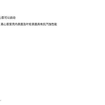
心泵可以启动
，离心泵泵壳内表面及叶轮表面具有抗汽蚀性能
诉。