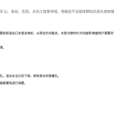
、矿山、电站、农田、水利工程等领域。用输送不含固体颗粒的清水或物
需拆卸进出口水管及电机．从转动方向看去，水泵为顺时针方向旋转/根据用户需要亦
滑。
孔。进出水法兰的下部，制有放水的管螺孔。
轴套螺母进行调整。