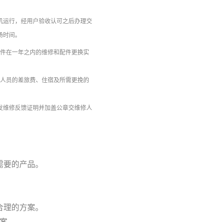
机运行，经用户验收认可之后办理交
场时间。
损件在一年之内的维修和配件更换实
修人员的差旅费、住宿及所需更挽的
发维修反馈证明并加盖公章交维修人
需要的产品。
合理的方案。
方案。