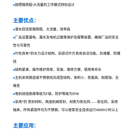
●
按照微扬程\大流量的工作模式特别设计
主要优点：
●
潜水回流泵微扬程、大流量，效率高
●
厂品设置漏电、漏水及电机过载等保护及报警装置，确保厂品的安全
性与可靠性
●
叶轮具有*的水力设计结构，后掠式叶片具有自洁功能，抗堵塞、防缠
绕
●
结构紧凑，操作维护简单，安装、维修方便，使用寿命长
●
主机采用铸造或不锈钢充压成型结构，体积小、密度高、耐腐蚀、无
噪音
●
电机绕组绝缘等级为F级，防护等级为IP68
●
采用*的 密封材料，两道机械密封，材质为炭化钨――炭化钨，采用
轴承，所有紧固件均为不锈钢，可以使泵安全连续运行40000小时以上
主要应用：