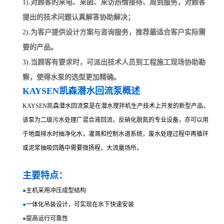
1).对顾客的来电、来函、来访热情接待、周到服务，对顾客
提出的技术问题认真解答协助解决；
2).为客户提供设计方案与咨询服务，推荐最适合客户实际需
要的产品。
3).当顾客有要求时，可派出技术人员到工程施工现场协助勘
察，使得水泵的选型更加精确。
KAYSEN凯森潜水回流泵概述
KAYSEN凯森潜水回流泵是在潜水搅拌机生产技术上开发的新型产品，
该泵为二级污水处理厂混合液回流，反硝化脱氮的专业设备，亦可以用
于地面排水时抽净化水，灌溉和控制水道系统，废水处理过程中再循环
或泥浆抽吸回路中需要微扬程，大流量场所。
主要特点：
●
主机采用冲压成型结构
●
一体化吊装设计，可实现在水下快速安装
●
提高运行可靠性