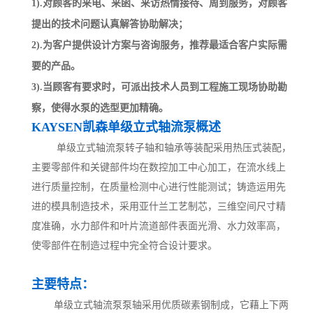
1).对顾客的来电、来函、来访热情接待、周到服务，对顾客
提出的技术问题认真解答协助解决；
2).为客户提供设计方案与咨询服务，推荐最适合客户实际需
要的产品。
3).当顾客有要求时，可派出技术人员到工程施工现场协助勘
察，使得水泵的选型更加精确。
KAYSEN凯森单级立式轴流泵概述
单级立式轴流泵转子轴和轴承等装配采用热压式装配，
主要零部件和关键部件均在数控加工中心加工，在流水线上
进行质量控制，在质量检测中心进行性能测试；铸造运用先
进的模具制造技术，采用亚什兰工艺制芯，三维空间尺寸精
度准确，水力部件和叶片流道部件表面光滑、水力效率高，
使零部件在制造过程中完全符合设计要求。
主要特点：
单级立式轴流泵泵轴采用优质碳素钢制成，它藉上下两