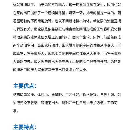
体就被排除了。由于齿的不断啮合，这一现象就连续在发生，因而也就
在泵的出口提供了一个连续排除量，每转一转，排出的量是一样的。随
着驱动轴的不间断地旋转，也就不间断地排出流体。齿轮泵的流量直接
与转速有关。齿轮泵是依靠泵缸与啮合齿轮间所形成的工作容积变化和
移动来输送液体或使之增压的回转泵。由两个齿轮、泵体与前后盖组成
两个封闭空间，当齿轮转动时，齿轮脱开侧的空间的体积从小变大，形
成真空，将液体吸入，齿轮啮合侧的空间的体积从大变小，而将液体挤
入管路中去。吸入腔与排出腔是靠两个齿轮的啮合线来隔开的。齿轮泵
的排出口的压力完全取决于泵出口处阻力的大小。
主要优点：
结构简单紧凑、体积小、质量轻、工艺性好、价格便宜、自吸力强、对
油液污染不敏感、转速范围大、能耐冲击性负载，维护方便、工作可
靠。
主要特点：