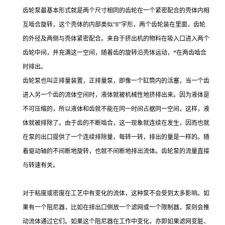
齿轮泵最基本形式就是两个尺寸相同的齿轮在一个紧密配合的壳体内相
互啮合旋转，这个壳体的内部类似“8”字形，两个齿轮装在里面，齿轮
的外径及两侧与壳体紧密配合。来自于挤出机的物料在吸入口进入两个
齿轮中间，并充满这一空间，随着齿的旋转沿壳体运动，*在两齿啮合
时排出。
齿轮泵也叫正排量装置，正排量泵，即像一个缸筒内的活塞，当一个齿
进入另一个齿的流体空间时，液体就被机械性地挤排出来。因为液体是
不可压缩的，所以液体和齿就不能在同一时间占据同一空间，这样，液
体就被排除了。由于齿的不断啮合，这一现象就连续在发生，因而也就
在泵的出口提供了一个连续排除量，每转一转，排出的量是一样的。随
着驱动轴的不间断地旋转，也就不间断地排出流体。齿轮泵的流量直接
与转速有关。
对于粘度或密度在工艺中有变化的流体，这种泵不会受到太多影响。如
果有一个阻尼器，比如在排出口侧放一个滤网或一个限制器，泵则会推
动流体通过它们。如果这个阻尼器在工作中变化，亦即如果滤网变脏、