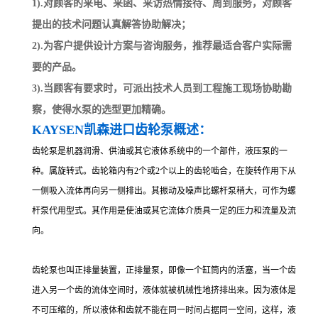
1).对顾客的来电、来函、来访热情接待、周到服务，对顾客
提出的技术问题认真解答协助解决；
2).为客户提供设计方案与咨询服务，推荐最适合客户实际需
要的产品。
3).当顾客有要求时，可派出技术人员到工程施工现场协助勘
察，使得水泵的选型更加精确。
KAYSEN凯森
进
口齿轮泵概述：
齿轮泵是机器润滑、供油或其它液体系统中的一个部件，液压泵的一
种。属旋转式。齿轮箱内有2个或2个以上的齿轮啮合，在旋转作用下从
一侧吸入流体再向另一侧排出。其振动及噪声比螺杆泵稍大，可作为螺
杆泵代用型式。其作用是使油或其它流体介质具一定的压力和流量及流
向。
齿轮泵也叫正排量装置，正排量泵，即像一个缸筒内的活塞，当一个齿
进入另一个齿的流体空间时，液体就被机械性地挤排出来。因为液体是
不可压缩的，所以液体和齿就不能在同一时间占据同一空间，这样，液