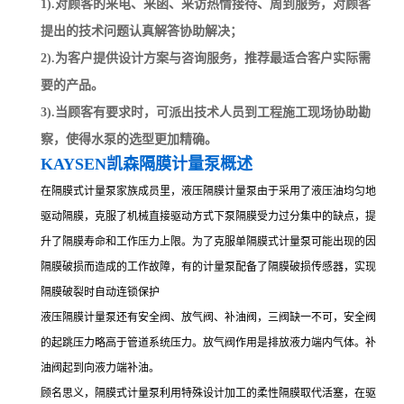
1).对顾客的来电、来函、来访热情接待、周到服务，对顾客
提出的技术问题认真解答协助解决；
2).为客户提供设计方案与咨询服务，推荐最适合客户实际需
要的产品。
3).当顾客有要求时，可派出技术人员到工程施工现场协助勘
察，使得水泵的选型更加精确。
KAYSEN凯森隔膜计量泵概述
在隔膜式计量泵家族成员里，液压隔膜计量泵由于采用了液压油均匀地
驱动隔膜，克服了机械直接驱动方式下泵隔膜受力过分集中的缺点，提
升了隔膜寿命和工作压力上限。为了克服单隔膜式计量泵可能出现的因
隔膜破损而造成的工作故障，有的计量泵配备了隔膜破损传感器，实现
隔膜破裂时自动连锁保护
液压隔膜计量泵还有安全阀、放气阀、补油阀，三阀缺一不可，安全阀
的起跳压力略高于管道系统压力。放气阀作用是排放液力端内气体。补
油阀起到向液力端补油。
顾名思义，隔膜式计量泵利用特殊设计加工的柔性隔膜取代活塞，在驱