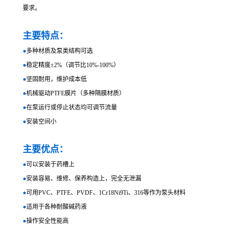
要求。
主要特点：
●
多种材质及泵类结构可选
●
稳定精度±2%（调节比10%-100%）
●
坚固耐用，维护成本低
●
机械驱动PTFE膜片（多种隔膜材质）
●
在泵运行或停止状态均可调节流量
●
安装空间小
主要优点：
●
可以安装于药槽上
●
安装容易、维修、保养构造上，完全无泄漏
●
可用PVC、PTFE、PVDF、1Cr18Ni9Ti、316等作为泵头材料
●
适用于各种耐酸碱药液
●
操作安全性能高