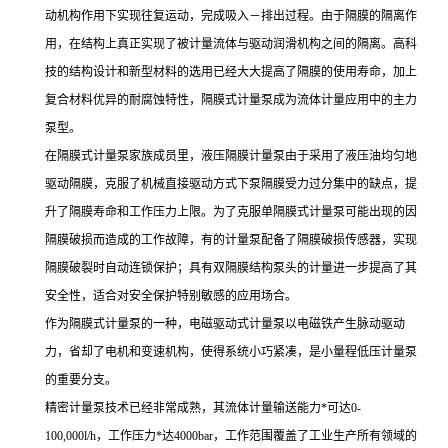
动机构作用下实现往复运动，完成吸入－排出过程。由于隔膜的隔离作
用，在结构上真正实现了被计量流体与驱动润滑机构之间的隔离。高科
技的结构设计和新型材料的选用已经大大提高了隔膜的使用寿命，加上
复合材料优异的耐腐蚀特性，隔膜式计量泵成为流体计量应用中的主力
泵型。
在隔膜式计量泵家族成员里，液压隔膜计量泵由于采用了液压油均匀地
驱动隔膜，克服了机械直接驱动方式下泵隔膜受力过分集中的缺点，提
升了隔膜寿命和工作压力上限。为了克服单隔膜式计量泵可能出现的因
隔膜破损而造成的工作故障，有的计量泵配备了隔膜破损传感器，实现
隔膜破裂时自动连锁保护；具有双隔膜结构泵头的计量进一步提高了其
安全性，适合对安全保护特别敏感的应用场合。
作为隔膜式计量泵的一种，电磁驱动式计量泵以电磁铁产生脉动驱动
力，省却了电机和变速机构，使得系统小巧紧凑，是小量程低压计量泵
的重要分支。
精密计量泵技术已经非常成熟，其流体计量输送能力*可达0-
100,000l/h，工作压力*达4000bar，工作范围覆盖了工业生产所有领域的