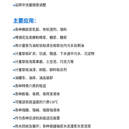
●
运转中流量随意调整
主要应用：
●
各种橡胶浆乳胶、有机溶剂、填料
●
啤酒花及发酵粉稀浆、糖浆、糖密
●
用计量泵为油轮驳船清仓吸取仓内污水及剩油
●
计量泵吸矿井、坑道、隧道、下水道中污水、沉淀物
●
计量泵吸泡菜果酱、土豆泥、巧克力等
●
计量泵吸油漆、树胶、颜料粘合剂
●
油罐车、油库、油品装卸
●
各种特殊介质的吸送
●
各种剧毒、易燃、易挥发液体
●
可输送较高温度的介质150℃
●
各种强酸、强碱、强腐蚀液体
●
作为各种压滤机前级送压装置
●
热水回收及循环；各种瓷器轴浆水泥灌浆灰浆泥浆