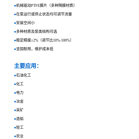
●
机械驱动PTFE膜片（多种隔膜材质）
●
在泵运行或停止状态均可调节流量
●
安装空间小
●
多种材质及泵类结构可选
●
稳定精度±2%（调节比10%-100%）
●
坚固耐用，维护成本低
主要应用：
●
石油化工
●
化工
●
电力
●
冶金
●
采矿
●
造船
●
轻工
●
农业