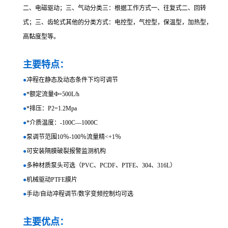
二、电磁驱动；三、气动分类三：根据工作方式一、往复式二、回转
式；三、齿轮式其他的分类方式：电控型，气控型，保温型，加热型，
高黏度型等。
主要特点：
●
冲程在静态及动态条件下均可调节
●
*额定流量Ф=500L/h
●
*排压：P2=1.2Mpa
●
*介质温度：-100C—1000C
●
泵调节范围10％-100％流量精<+1％
●
可安装隔膜破裂报警监测机构
●
多种材质泵头可选（PVC、PCDF、PTFE、304、316L）
●
机械驱动PTFE膜片
●
手动/自动冲程调节/数字变频控制均可选
主要优点：