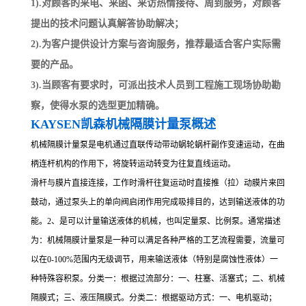
1).对顾客的来电、来函、来访热情接待、周到服务，对顾客
提出的技术问题认真解答协助解决；
2).为客户提供设计方案与咨询服务，推荐最适合客户实际需
要的产品。
3).当顾客有要求时，可派出技术人员到工程施工现场协助勘
察，使得水泵的选型更加精确。
KAYSEN凯森机械隔膜计量泵概述
机械隔膜计量泵是电机通过直联传动带动蜗轮蜗杆副作变速运动，在曲
柄连杆机构的作用下，将旋转运动转变为往复直线运动。
滑杆与膜片直接连接，工作时滑杆往复运动时直接推（拉）动膜片来回
鼓动，通过泵头上的单向阀启闭作用完成吸排目的，达到输送液体的功
能。2、是可以计量输送液体的机械，也叫定量泵、比例泵。通常描述
为：机械隔膜计量泵是一种可以满足各种严格的工艺流程需要，流量可
以在0-100%范围内无级调节，用来输送液体（特别是腐蚀性液体）一
种特殊容积泵。分类一：根据过流部分：一、柱塞、活塞式；二、机械
隔膜式；三、液压隔膜式。分类二：根据驱动方式：一、电机驱动；