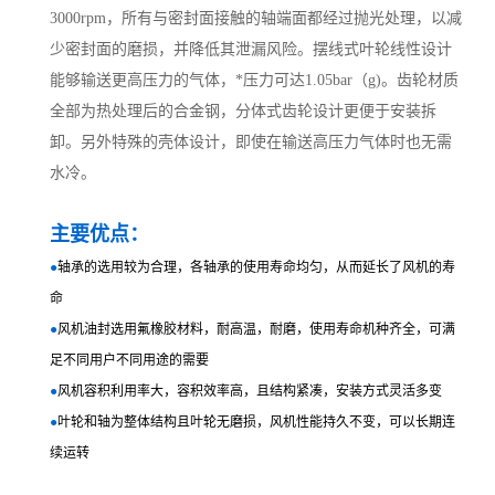
3000rpm，所有与密封面接触的轴端面都经过抛光处理，以减
少密封面的磨损，并降低其泄漏风险。摆线式叶轮线性设计
能够输送更高压力的气体，*压力可达1.05bar（g)。齿轮材质
全部为热处理后的合金钢，分体式齿轮设计更便于安装拆
卸。另外特殊的壳体设计，即使在输送高压力气体时也无需
水冷。
主要优点：
●
轴承的选用较为合理，各轴承的使用寿命均匀，从而延长了风机的寿
命
●
风机油封选用氟橡胶材料，耐高温，耐磨，使用寿命机种齐全，可满
足不同用户不同用途的需要
●
风机容积利用率大，容积效率高，且结构紧凑，安装方式灵活多变
●
叶轮和轴为整体结构且叶轮无磨损，风机性能持久不变，可以长期连
续运转