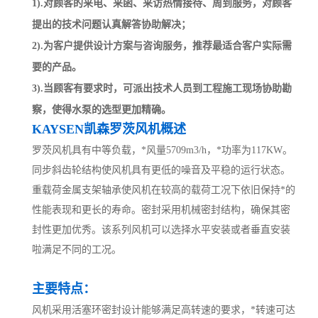
1).对顾客的来电、来函、来访热情接待、周到服务，对顾客
提出的技术问题认真解答协助解决；
2).为客户提供设计方案与咨询服务，推荐最适合客户实际需
要的产品。
3).当顾客有要求时，可派出技术人员到工程施工现场协助勘
察，使得水泵的选型更加精确。
KAYSEN凯森罗茨风机概述
罗茨风机具有中等负载，*风量5709m3/h，*功率为117KW。
同步斜齿轮结构使风机具有更低的噪音及平稳的运行状态。
重载荷金属支架轴承使风机在较高的载荷工况下依旧保持*的
性能表现和更长的寿命。密封采用机械密封结构，确保其密
封性更加优秀。该系列风机可以选择水平安装或者垂直安装
啦满足不同的工况。
主要特点：
风机采用活塞环密封设计能够满足高转速的要求，*转速可达