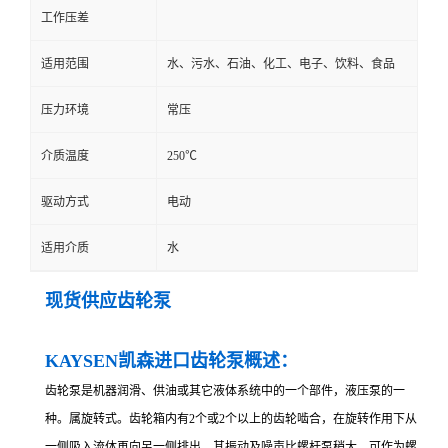
工作压差
适用范围
水、污水、石油、化工、电子、饮料、食品
压力环境
常压
介质温度
250℃
驱动方式
电动
适用介质
水
现货供应齿轮泵
KAYSEN凯森
进
口齿轮泵概述：
齿轮泵是机器润滑、供油或其它液体系统中的一个部件，液压泵的一
种。属旋转式。齿轮箱内有2个或2个以上的齿轮啮合，在旋转作用下从
一侧吸入流体再向另一侧排出。其振动及噪声比螺杆泵稍大，可作为螺