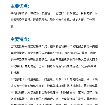
主要优点：
结构简单紧凑、体积小、质量轻、工艺性好、价格便宜、自吸力强、对
油液污染不敏感、转速范围大、能耐冲击性负载，维护方便、工作可
靠。
主要特点：
齿轮泵最基本形式就是两个尺寸相同的齿轮在一个紧密配合的壳体内相
互啮合旋转，这个壳体的内部类似“8”字形，两个齿轮装在里面，齿轮
的外径及两侧与壳体紧密配合。来自于挤出机的物料在吸入口进入两个
齿轮中间，并充满这一空间，随着齿的旋转沿壳体运动，*在两齿啮合
时排出。
齿轮泵也叫正排量装置，正排量泵，即像一个缸筒内的活塞，当一个齿
进入另一个齿的流体空间时，液体就被机械性地挤排出来。因为液体是
不可压缩的，所以液体和齿就不能在同一时间占据同一空间，这样，液
体就被排除了。由于齿的不断啮合，这一现象就连续在发生，因而也就