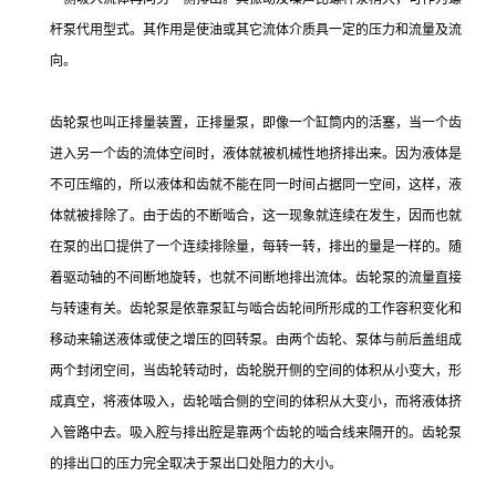
杆泵代用型式。其作用是使油或其它流体介质具一定的压力和流量及流
向。
齿轮泵也叫正排量装置，正排量泵，即像一个缸筒内的活塞，当一个齿
进入另一个齿的流体空间时，液体就被机械性地挤排出来。因为液体是
不可压缩的，所以液体和齿就不能在同一时间占据同一空间，这样，液
体就被排除了。由于齿的不断啮合，这一现象就连续在发生，因而也就
在泵的出口提供了一个连续排除量，每转一转，排出的量是一样的。随
着驱动轴的不间断地旋转，也就不间断地排出流体。齿轮泵的流量直接
与转速有关。齿轮泵是依靠泵缸与啮合齿轮间所形成的工作容积变化和
移动来输送液体或使之增压的回转泵。由两个齿轮、泵体与前后盖组成
两个封闭空间，当齿轮转动时，齿轮脱开侧的空间的体积从小变大，形
成真空，将液体吸入，齿轮啮合侧的空间的体积从大变小，而将液体挤
入管路中去。吸入腔与排出腔是靠两个齿轮的啮合线来隔开的。齿轮泵
的排出口的压力完全取决于泵出口处阻力的大小。