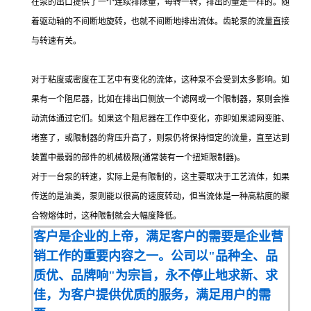
在泵的出口提供了一个连续排除量，每转一转，排出的量是一样的。随
着驱动轴的不间断地旋转，也就不间断地排出流体。齿轮泵的流量直接
与转速有关。
对于粘度或密度在工艺中有变化的流体，这种泵不会受到太多影响。如
果有一个阻尼器，比如在排出口侧放一个滤网或一个限制器，泵则会推
动流体通过它们。如果这个阻尼器在工作中变化，亦即如果滤网变脏、
堵塞了，或限制器的背压升高了，则泵仍将保持恒定的流量，直至达到
装置中最弱的部件的机械极限(通常装有一个扭矩限制器)。
对于一台泵的转速，实际上是有限制的，这主要取决于工艺流体，如果
传送的是油类，泵则能以很高的速度转动，但当流体是一种高粘度的聚
合物熔体时，这种限制就会大幅度降低。
客户是企业的上帝，满足客户的需要是企业营
销工作的重要内容之一。公司以"品种全、品
质优、品牌响"为宗旨，永不停止地求新、求
佳，为客户提供优质的服务，满足用户的需