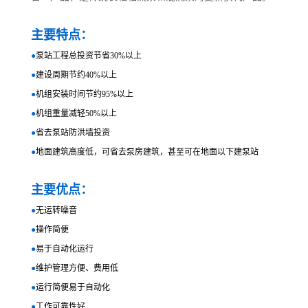
主要特点：
●
泵站工程总投资节省30%以上
●
建设周期节约40%以上
●
机组安装时间节约95%以上
●
机组重量减轻50%以上
●
省去泵站防洪墙投资
●
地面建筑高度低，可省去泵房建筑，甚至可在地面以下建泵站
主要优点：
●
无运转噪音
●
操作简便
●
易于自动化运行
●
维护管理方便、费用低
●
运行简便易于自动化
●
工作可靠性好