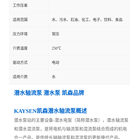
工作压差
适用范围
水、污水、石油、化工、电子、饮料、食品
压力环境
常压
介质温度
250℃
驱动方式
电动
适用介质
水
潜水轴流泵 潜水泵 凯森品牌
KAYSEN凯森潜水轴流泵概述
潜水泵站的主要设备-潜水电泵（简称潜水泵），潜水轴流泵
和潜水混流泵，是将电机与轴流泵和混流泵结合而成的机电
合一产品，是传统长轴轴流泵和混流泵的更新换代产品。