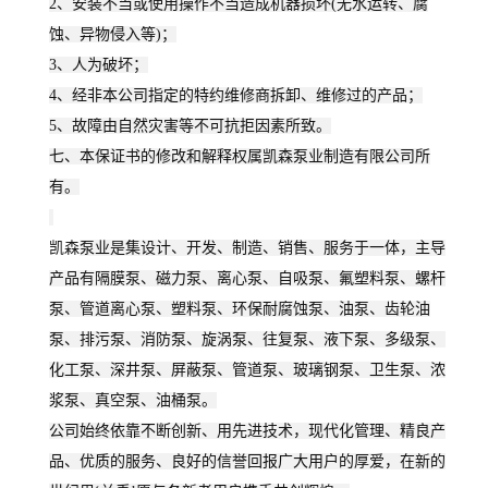
2、安装不当或使用操作不当造成机器损坏(无水运转、腐
蚀、异物侵入等)；
3、人为破坏；
4、经非本公司指定的特约维修商拆卸、维修过的产品；
5、故障由自然灾害等不可抗拒因素所致。
七、本保证书的修改和解释权属凯森泵业制造有限公司所
有。
凯森
泵业是集设计、开发、制造、销售、服务于一体，主导
产品有隔膜泵、磁力泵、离心泵、自吸泵、氟塑料泵、螺杆
泵、管道离心泵、塑料泵、环保耐腐蚀泵、油泵、齿轮油
泵、排污泵、消防泵、旋涡泵、往复泵、液下泵、多级泵、
化工泵、深井泵、屏蔽泵、管道泵、玻璃钢泵、卫生泵、浓
浆泵、真空泵、油桶泵。
公司始终依靠不断创新、用先进技术，现代化管理、精良产
品、优质的服务、良好的信誉回报广大用户的厚爱，在新的