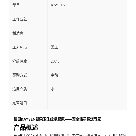
KAYSEN
型号
工作压差
制造商
压力环境
常压
介质温度
250℃
驱动方式
电动
适用介质
水
是否进口
德国KAYSEN凯森卫生级隔膜泵——安全洁净输送专家
产品概述
德国KAYSEN凯森卫生级隔膜泵采用先进气动隔膜技术，专为卫生敏感