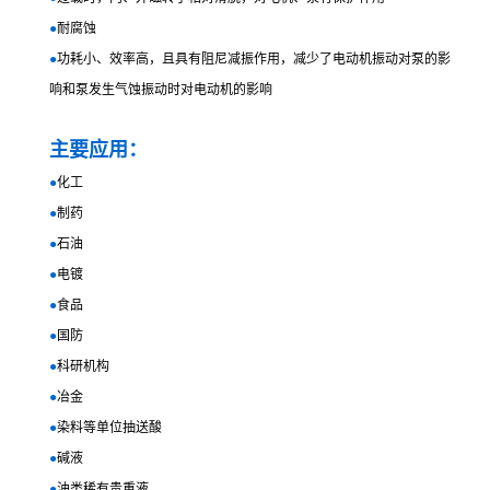
●
耐腐蚀
●
功耗小、效率高，且具有阻尼减振作用，减少了电动机振动对泵的影
响和泵发生气蚀振动时对电动机的影响
主要应用：
●
化工
●
制药
●
石油
●
电镀
●
食品
●
国防
●
科研机构
●
冶金
●
染料等单位抽送酸
●
碱液
●
油类稀有贵重液