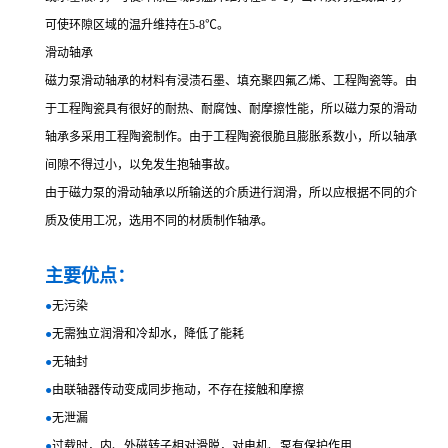
可使环隙区域的温升维持在5-8℃。
滑动轴承
磁力泵滑动轴承的材料有浸渍石墨、填充聚四氟乙烯、工程陶瓷等。由
于工程陶瓷具有很好的耐热、耐腐蚀、耐摩擦性能，所以磁力泵的滑动
轴承多采用工程陶瓷制作。由于工程陶瓷很脆且膨胀系数小，所以轴承
间隙不得过小，以免发生抱轴事故。
由于磁力泵的滑动轴承以所输送的介质进行润滑，所以应根据不同的介
质及使用工况，选用不同的材质制作轴承。
主要优点：
●
无污染
●
无需独立润滑和冷却水，降低了能耗
●
无轴封
●
由联轴器传动变成同步拖动，不存在接触和摩擦
●
无泄漏
●
过载时，内、外磁转子相对滑脱，对电机、泵有保护作用