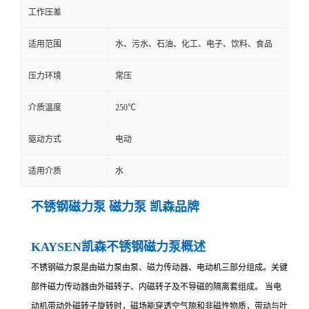
工作压差
适用范围
水、污水、石油、化工、电子、饮料、食品
压力环境
常压
介质温度
250℃
驱动方式
电动
适用介质
水
不锈钢磁力泵 磁力泵 凯森品牌
KAYSEN凯森不锈钢磁力泵概述
不锈钢磁力泵是由磁力泵由泵、磁力传动器、电动机三部分组成。关键
部件磁力传动器由外磁转子、内磁转子及不导磁的隔离套组成。 当电
动机带动外磁转子旋转时，磁场能穿透空气隙和非磁性物质，带动与叶