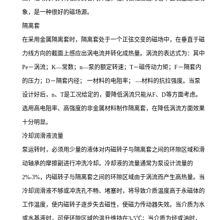
象，是一种很好的磁场源。
隔离套
在采用金属隔离套时，隔离套处于一个正弦交变的磁场中，在垂直于磁
力线方向的截面上感应出涡电流并转化成热量。涡流的表达式为：其中
Pe－涡流；K—常数；n—泵的额定转速；T－磁传动力矩；F－隔套内
的压力；D－隔套内径； 一材料的电阻率； —材料的抗拉强度。当泵
设计好后，n、T是工况给定的，要降低涡流只能从F、D等方面考虑。
选用高电阻率、高强度的非金属材料制作隔离套，在降低涡流方面效果
十分明显。
冷却润滑液流量
泵运转时，必须用少量的液体对内磁转子与隔离套之间的环隙区域和滑
动轴承的摩擦副进行冲洗冷却。冷却液的流量通常为泵设计流量的
2%-3%，内磁转子与隔离套之间的环隙区域由于涡流而产生高热量。当
冷却润滑液不够或冲洗孔不畅、堵塞时，将导致介质温度高于永磁体的
工作温度，使内磁转子逐步失去磁性，使磁力传动器失效。当介质为水
或水基液时，可使环隙区域的温升维持在3-5℃；当介质为烃或油时，