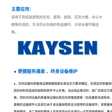
主要应用：
适用于高低层建筑的住宅、医院、旅馆、百货大楼、办公大
楼等的消防，生活供水及锅炉机组循环、冷却水循环输送
等。
● 便捷服务通道 、终身设备维护
1、
合同设备的质量保证期根据国家标准及买方要求确定。在规定的质量保
陷的材料而造成的缺陷和损坏予以补救。当出现此情况时，我厂应按买方
换，同时合同设备的质量保证期应按实际修理或更换（包括重新完成检验
更换的设备部件以及其它由于该设备缺陷而无法使用的设备部件，其质量
质保期内，本厂将组织服务人员至现场对产品进行一次常规保养维护，重