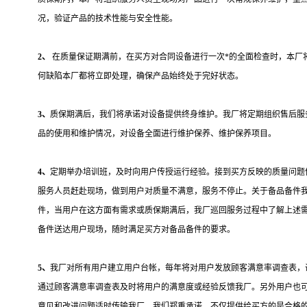
况，验证产品的技术性能与安全性能。
2、
在质量保证期满前，在买方对合同设备进行一次*的全面检查时，本厂
何缺陷本厂都将立即处理，确保产品始终处于完好状态。
3、
质保期满后，我们将承诺对设备提供终身维护。我厂将定期组织售后服
品的使用和维护情况，对设备全面进行维护保养、维护保养项目。
4、
定期举办培训班，及时向用户传授运行经验。接到买方反映的质量问题信
服务人员赶赴现场，做到用户对质量不满意，服务不停止。关于备品备件
件，当用户在这方面有需求或质保期满后，我厂巡回服务过程中了解上述
备件送达用户现场，随时满足买方对备品备件的要求。
5、
我厂对所有用户建立用户台帐，每年将对用户发放顾客满意率调查表，
通过顾客满意率调查表及时将用户的满意度或经验反馈我厂。另外用户也
意见和改进问题适时传输我厂。我们郑重承诺，不仅提供给买方的是合格