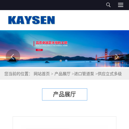
您当前的位置：
网站首页
>
产品展厅
>
进口管道泵
>
供应立式多级
管道泵，上海总
产品展厅