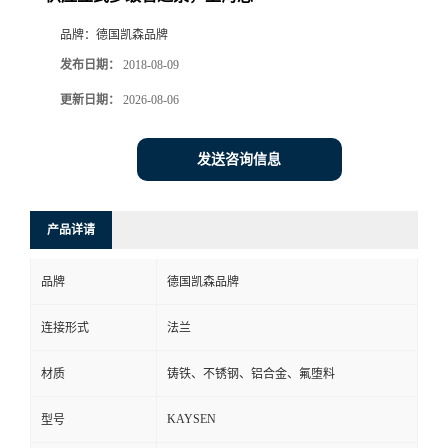
品牌：
德国凯森品牌
发布日期：
2018-08-09
更新日期：
2026-08-06
发送咨询信息
产品详请
品牌
德国凯森品牌
连接形式
法兰
材质
铸铁、不锈钢、铝合金、氟堕料
KAYSEN
型号