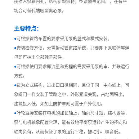
接插入泵轴内孔，结构新颖独特，型谱覆盖范围广，在有些
场合可替代端吸型离心泵。
主要特点：
●
可根据管路布置的要求采用泵的竖式和横式安装。
●
安装检修方便，无需拆动管道路系统，只要卸下泵联体座螺
母即可抽出全部转子部件。
●
可根据使用要求即流量和扬程的需要采用泵的串、并联运行
方式。
●
泵为立式结构，进出口口径相同，且位于同一中心线上，可
象阀门一样安装于管路之中，外形紧凑美观，占地面积小，
建筑投入低，如加上防护罩则可置于户外使用。
●
叶轮直接安装在电机的加长轴上，轴向尺寸短，结构紧凑，
泵与电机轴承配置合理，能有效地平衡泵运转产生的径向和
轴向负荷，从而保证了泵的运行平稳，振动小、噪音低。