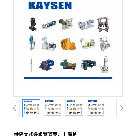
供应立式多级管道泵，上海总