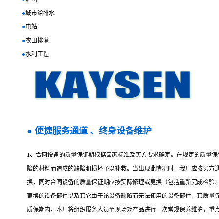
●
城市给排水
●
电站
●
农田排灌
●
水利工程
● 便捷服务通道 、终身设备维护
1、
合同设备的质量保证期根据国家标准及买方要求确定。在规定的质量保
陷的材料而造成的缺陷和损坏予以补救。当出现此情况时，我厂应按买方
换，同时合同设备的质量保证期应按实际修理或更换（包括重新完成检验
更换的设备部件以及其它由于该设备缺陷而无法使用的设备部件，其质量
质保期内，本厂将组织服务人员至现场对产品进行一次常规保养维护，重