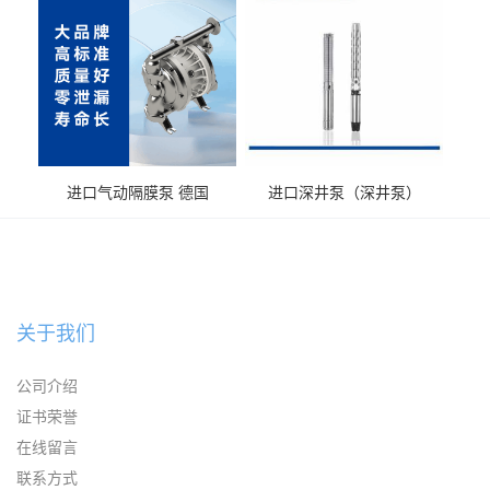
进口气动隔膜泵 德国
进口深井泵（深井泵）
KAYSEN耐腐蚀自吸输送泵
关于我们
公司介绍
证书荣誉
在线留言
联系方式