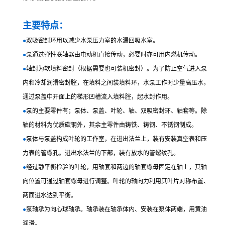
主要特点：
●
双吸密封环用以减少水泵压力室的水漏回吸水室。
●
泵通过弹性联轴器由电动机直接传动，必要时亦可用内燃机传动。
●
轴封为软填料密封（根据需要也可装机密封）。为了防止空气进入泵
内和冷却润滑密封腔，在填料之间装填料环，水泵工作时少量高压水，
通过泵盖中开面上的梯形凹槽流入填料腔，起水封作用。
●
泵的主要零件有；泵体、泵盖、叶轮、轴、双吸密封环、轴套等。除
轴的材料为优质碳钢外，其余主零件由铸铁、铸钢、不锈钢制成。
●
泵体与泵盖构成叶轮的工作室，在进出法兰上，装有安装真空表和压
力表的管螺孔。进出水法兰的下部，装有放水的管螺纹孔。
●
经过静平衡检验的叶轮，用轴套和两边的轴套螺母固定在轴上，其轴
向位置可通过轴套螺母进行调整。叶轮的轴向力利用其叶片对称布置、
两面进水达到平衡。
●
泵轴承为向心球轴承。轴承装在轴承体内、安装在泵体两端，用黄油
润滑。