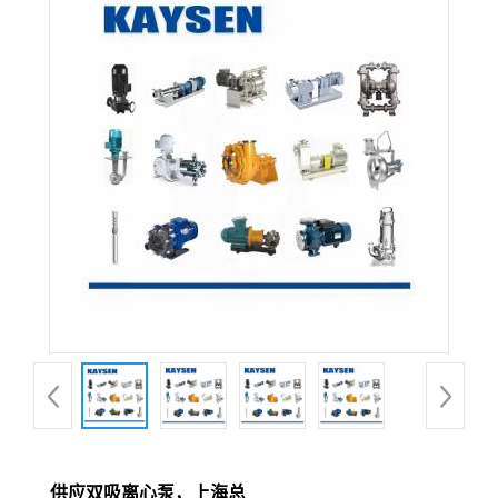
供应双吸离心泵，上海总