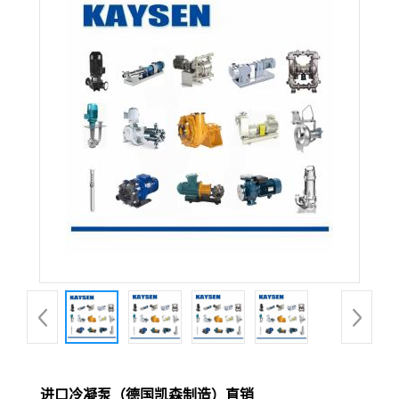
进口冷凝泵（德国凯森制造）直销