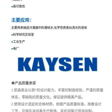
●
高可靠性
主要应用：
主要用来抽送冷凝器中的凝结水,化学性质类似清水的液体
●
科学研究实验室
●
工业生产
●
电厂
◆
产品质量承诺
1.凯森泵业以其*的设计能力，丰富的制造经验，严谨的质量
体系，零缺陷的质量文化，保证提供精美产品。
2.使用设计选定的合格材质，依据产品质量标准，按着设计
工艺，应用先进设备生产制造，并欢迎客户现场监制。