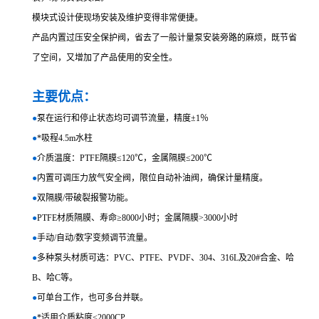
模块式设计使现场安装及维护变得非常便捷。
产品内置过压安全保护阀，省去了一般计量泵安装旁路的麻烦，既节省
了空间，又增加了产品使用的安全性。
主要优点：
●
泵在运行和停止状态均可调节流量，精度±1％
●
*吸程4.5m水柱
●
介质温度：PTFE隔膜≤120℃，金属隔膜≤200℃
●
内置可调压力放气安全阀，限位自动补油阀，确保计量精度。
●
双隔膜/带破裂报警功能。
●
PTFE材质隔膜、寿命≥8000小时；金属隔膜>3000小时
●
手动/自动/数字变频调节流量。
●
多种泵头材质可选：PVC、PTFE、PVDF、304、316L及20#合金、哈
B、哈C等。
●
可单台工作，也可多台并联。
●
*适用介质粘度<2000CP