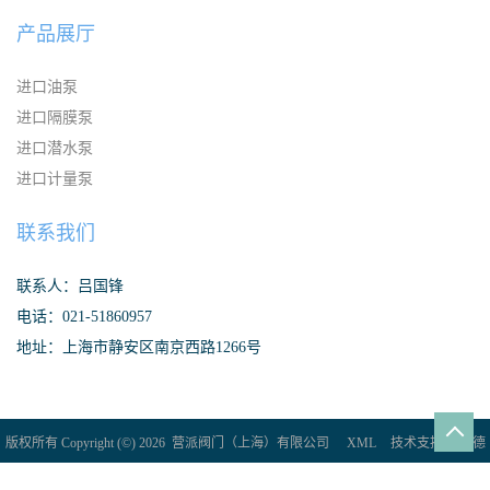
产品展厅
进口油泵
进口隔膜泵
进口潜水泵
进口计量泵
联系我们
联系人：吕国锋
电话：021-51860957
地址：上海市静安区南京西路1266号
版权所有 Copyright (©) 2026
营派阀门（上海）有限公司
XML
技术支持：
盖德
化工网
食品商务网