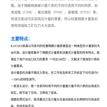
塞。由于隔膜根据被计量介质的不同可选用不同的材质，如
海波隆（CSM）、氟化橡胶（FPM）、泰氟隆（PTFE）等，
而液压驱动可实现高压计量的需要，所以柱塞隔膜计量泵的
使用领域和工矿压力大大提高。
主要特点：
KAYSEN凯森公司系列的柱塞隔膜计量泵便是这一种类型的计量泵的杰
出代表。该计量泵集中了隔膜式计量泵和活塞式计量泵的所有特点，既
满足了用户对出口压力的要求（*可达100巴），又解决了腐蚀性介质的
计量要求。
该计量泵的流量不随压力变化，在工作状态和非工作状态下均可进行0
－100%的线性调节。
一泵双头设计，使一台泵同时用不同的计量量计量不同介质的应用成为
现实，既节省了空间，又降低了成本。
镜面反照式设计，使活塞法兰及计量头在驱动齿轮左右两侧均可自由安
装，现场安装灵活。