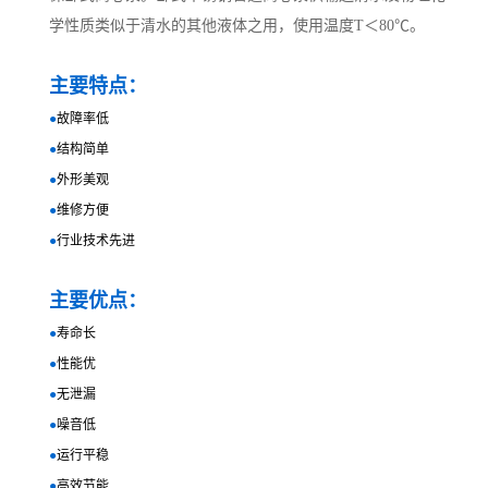
学性质类似于清水的其他液体之用，使用温度T＜80℃。
主要特点：
●
故障率低
●
结构简单
●
外形美观
●
维修方便
●
行业技术先进
主要优点：
●
寿命长
●
性能优
●
无泄漏
●
噪音低
●
运行平稳
●
高效节能