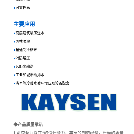
●
可靠性高
主要应用
●
高层建筑增压送水
●
园林喷灌
●
暖通制冷循环
●
消防增压
●
远距离输送
●
工业和城市给排水
●
浴室等冷暖水循环增压及设备配套
◆
产品质量承诺
1.凯森泵业以其*的设计能力，丰富的制造经验，严谨的质量