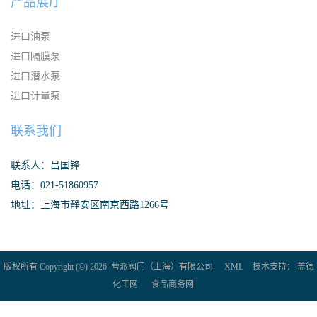
产品展厅
进口油泵
进口隔膜泵
进口潜水泵
进口计量泵
联系我们
联系人：吕国锋
电话：021-51860957
地址：上海市静安区南京西路1266号
版权所有 Copyright (©) 2026
营派阀门（上海）有限公司
XML
技术支持：
盖德
化工网
食品商务网