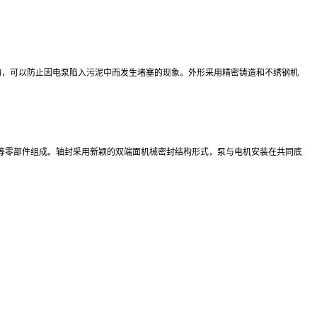
构，可以防止因电泵陷入污泥中而发生堵塞的现象。外形采用精密铸造和不绣钢机
等零部件组成。轴封采用新颖的双端面机械密封结构形式，泵与电机安装在共同底