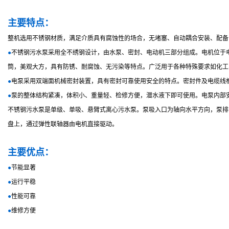
主要特点：
整机选用不锈钢材质，满足介质具有腐蚀性的场合，无堵塞、自动耦合安装、配备
●
不锈钢污水泵采用全不绣钢设计，由水泵、密封、电动机三部分组成。电机位于
筒，美观大方，具有防锈、耐腐蚀、无污染等特点。广泛用于各种特殊要求如化工
●
电泵采用双端面机械密封装置，具有密封可靠使用安全的特点。密封件及电缆线
●
泵的整体结构紧凑，体积小、重量轻、检修方便，潜水液下即可使用。电泵内部
不锈钢污水泵是单级、单吸、悬臂式离心污水泵。泵吸入口为轴向水平方向，泵排
盘上，通过弹性联轴器由电机直接驱动。
主要优点：
●
节能显著
●
运行平稳
●
性能可靠
●
维修方便