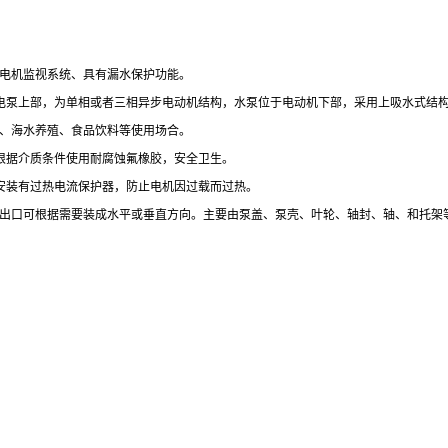
电机监视系统、具有漏水保护功能。
电泵上部，为单相或者三相异步电动机结构，水泵位于电动机下部，采用上吸水式结
、海水养殖、食品饮料等使用场合。
根据介质条件使用耐腐蚀氟橡胶，安全卫生。
安装有过热电流保护器，防止电机因过载而过热。
出口可根据需要装成水平或垂直方向。主要由泵盖、泵壳、叶轮、轴封、轴、和托架