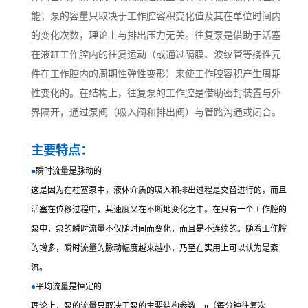
能；泵的容量只取决于工作腔容积变化值及其在单位时间内
的变化次数，理论上与排出压力无关。往复泵是借助于活塞
在液缸工作腔内的往复运动（或通过隔膜、波纹管等挠性元
件在工作腔内的周期性弹性变形）来使工作腔容积产生周期
性变化的。在结构上，往复泵的工作腔是借助密封装置与外
界隔开，通过泵阀（吸入阀和排出阀）与管路沟通或闭合。
主要特点：
●
瞬时流量是脉动的
这是因为在柱塞泵中，液体介质的吸入和排出过程是交替进行的，而且
活塞在位移过程中，其速度又在不断地变化之中。在只有一个工作腔的
泵中，泵的瞬时流量不仅随时间而变化，而且是不连续的。随着工作腔
的增多，瞬时流量的脉动幅度越来越小，乃至在实用上可以认为是紊
流。
●
平均流量是恒定的
理论上，泵的流量只取决于泵的主要结构参数 n（每分钟往复次