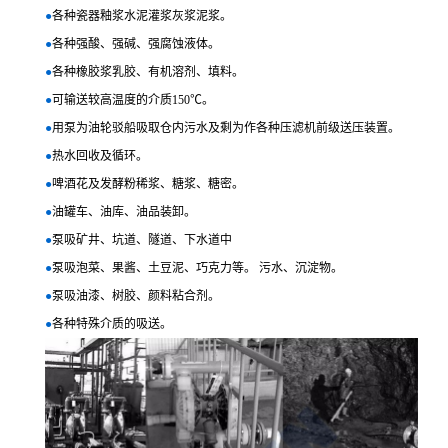
●
各种瓷器釉浆水泥灌浆灰浆泥浆。
●
各种强酸、强碱、强腐蚀液体。
●
各种橡胶浆乳胶、有机溶剂、填料。
●
可输送较高温度的介质150℃。
●
用泵为油轮驳船吸取仓内污水及剩为作各种压滤机前级送压装置。
●
热水回收及循环。
●
啤酒花及发酵粉稀浆、糖浆、糖密。
●
油罐车、油库、油品装卸。
●
泵吸矿井、坑道、隧道、下水道中
●
泵吸泡菜、果酱、土豆泥、巧克力等。 污水、沉淀物。
●
泵吸油漆、树胶、颜料粘合剂。
●
各种特殊介质的吸送。