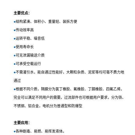
主要优点：
●
结构紧凑、体积小、重量轻、装拆方便
●
传动效率高
●
运转平稳、噪音低
●
使用寿命长
●
可无泄漏输送介质
●
可承受空载运行
●
不需灌引水，能自通过性能好，大颗粒杂质、泥浆等均可毫不费力地
通过
●
根据不同介质，隔膜分为氯丁橡胶、氟橡胶、丁腈橡胶、四氟乙烯，
完全可以满足不同用户的需要。过流部件也可根据用户要求，分为铁、
不锈钢、铝合金，电机分为普通型和防爆型
主要应用：
●
各种剧毒、易燃、易挥发液体。