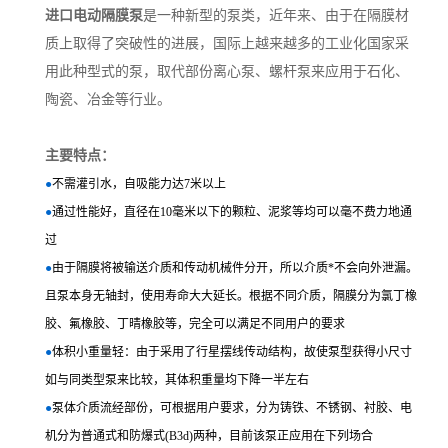
进口电动隔膜泵
是一种新型的泵类，近年来、由于在隔膜材
质上取得了突破性的进展，国际上越来越多的工业化国家采
用此种型式的泵，取代部份离心泵、螺杆泵来应用于石化、
陶瓷、冶金等行业。
主要特点：
●
不需灌引水，自吸能力达7米以上
●
通过性能好，直径在10毫米以下的颗粒、泥浆等均可以毫不费力地通
过
●
由于隔膜将被输送介质和传动机械件分开，所以介质*不会向外泄漏。
且泵本身无轴封，使用寿命大大延长。根据不同介质，隔膜分为氯丁橡
胶、氟橡胶、丁晴橡胶等，完全可以满足不同用户的要求
●
体积小重量轻：由于采用了行星摆线传动结构，故使泵型获得小尺寸
如与同类型泵来比较，其体积重量均下降一半左右
●
泵体介质流经部份，可根据用户要求，分为铸铁、不锈钢、衬胶、电
机分为普通式和防爆式(B3d)两种，目前该泵正应用在下列场合