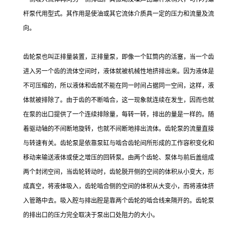
杆泵代用型式。其作用是使油或其它流体介质具一定的压力和流量及流
向。
齿轮泵也叫正排量装置，正排量泵，即像一个缸筒内的活塞，当一个齿
进入另一个齿的流体空间时，液体就被机械性地挤排出来。因为液体是
不可压缩的，所以液体和齿就不能在同一时间占据同一空间，这样，液
体就被排除了。由于齿的不断啮合，这一现象就连续在发生，因而也就
在泵的出口提供了一个连续排除量，每转一转，排出的量是一样的。随
着驱动轴的不间断地旋转，也就不间断地排出流体。齿轮泵的流量直接
与转速有关。齿轮泵是依靠泵缸与啮合齿轮间所形成的工作容积变化和
移动来输送液体或使之增压的回转泵。由两个齿轮、泵体与前后盖组成
两个封闭空间，当齿轮转动时，齿轮脱开侧的空间的体积从小变大，形
成真空，将液体吸入，齿轮啮合侧的空间的体积从大变小，而将液体挤
入管路中去。吸入腔与排出腔是靠两个齿轮的啮合线来隔开的。齿轮泵
的排出口的压力完全取决于泵出口处阻力的大小。