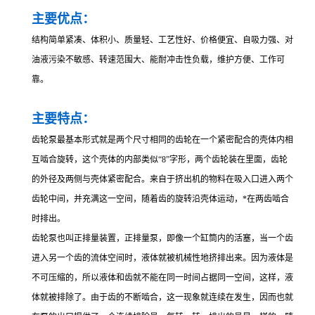
主要优点：
结构简单紧凑、体积小、质量轻、工艺性好、价格便宜、自吸力强、对
油液污染不敏感、转速范围大、能耐冲击性负载，维护方便、工作可
靠。
主要特点：
齿轮泵最基本形式就是两个尺寸相同的齿轮在一个紧密配合的壳体内相
互啮合旋转，这个壳体的内部类似“8”字形，两个齿轮装在里面，齿轮
的外径及两侧与壳体紧密配合。来自于挤出机的物料在吸入口进入两个
齿轮中间，并充满这一空间，随着齿的旋转沿壳体运动，*在两齿啮合
时排出。
齿轮泵也叫正排量装置，正排量泵，即像一个缸筒内的活塞，当一个齿
进入另一个齿的流体空间时，液体就被机械性地挤排出来。因为液体是
不可压缩的，所以液体和齿就不能在同一时间占据同一空间，这样，液
体就被排除了。由于齿的不断啮合，这一现象就连续在发生，因而也就