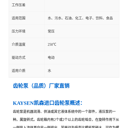
工作压差
适用范围
水、污水、石油、化工、电子、饮料、食品
压力环境
常压
介质温度
250℃
驱动方式
电动
适用介质
水
齿轮泵（品质）厂家直销
KAYSEN凯森
进
口齿轮泵概述：
齿轮泵是机器润滑、供油或其它液体系统中的一个部件，液压泵的一
种。属旋转式。齿轮箱内有2个或2个以上的齿轮啮合，在旋转作用下从
一侧吸入流体再向另一侧排出。其振动及噪声比螺杆泵稍大，可作为螺