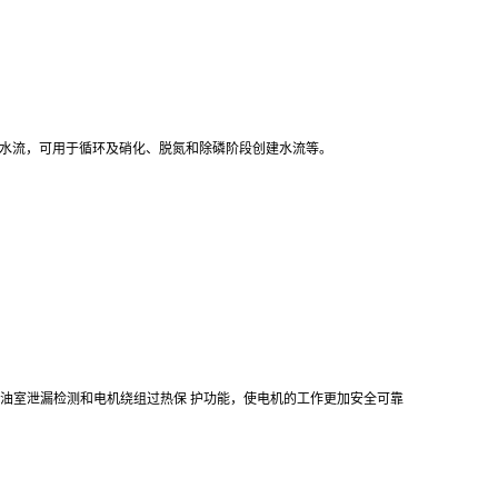
水流，可用于循环及硝化、脱氮和除磷阶段创建水流等。
有油室泄漏检测和电机绕组过热保 护功能，使电机的工作更加安全可靠