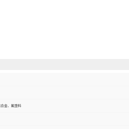
铝合金、氟堕料