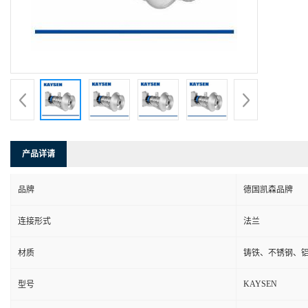
产品详请
品牌
德国凯森品牌
连接形式
法兰
材质
铸铁、不锈钢、
KAYSEN
型号