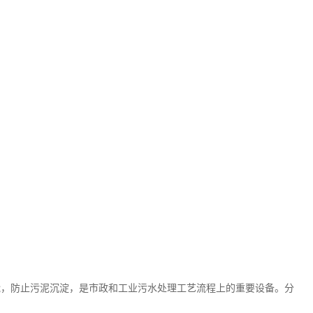
能，防止污泥沉淀，是市政和工业污水处理工艺流程上的重要设备。分