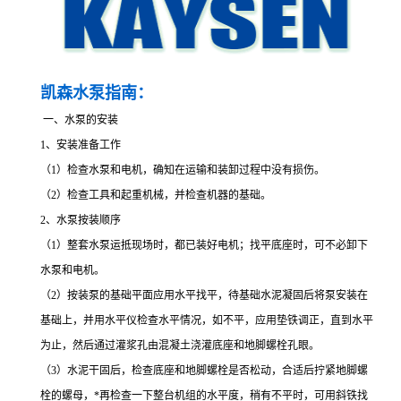
凯森水泵指南：
一、水泵的安装
1、安装准备工作
（1）检查水泵和电机，确知在运输和装卸过程中没有损伤。
（2）检查工具和起重机械，并检查机器的基础。
2、水泵按装顺序
（1）整套水泵运抵现场时，都已装好电机；找平底座时，可不必卸下
水泵和电机。
（2）按装泵的基础平面应用水平找平，待基础水泥凝固后将泵安装在
基础上，并用水平仪检查水平情况，如不平，应用垫铁调正，直到水平
为止，然后通过灌浆孔由混凝土浇灌底座和地脚螺栓孔眼。
（3）水泥干固后，检查底座和地脚螺栓是否松动，合适后拧紧地脚螺
栓的螺母，*再检查一下整台机组的水平度，稍有不平时，可用斜铁找