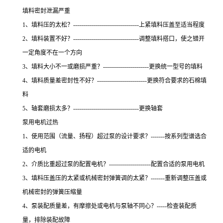
填料密封泄漏严重
1、填料压的太松？---------------------------------上紧填料压盖至适当程度
2、填料装置不好？---------------------------------调整填料搭口，使之错开
一定角度不在一个方向
3、填料大小不一或磨损严重？-----------------------更换统一型号的填料
4、填料质量差密封性不好？-------------------------更换符合要求的石棉填
料
5、轴套磨损太多？---------------------------------更换轴套
泵用电机过热
1、使用范围（流量、扬程）超过泵的设计要求？-------按系列型谱选合
适的电机
2、介质比重超过泵的配置电机？---------------------配置合适的泵用电机
3、填料压盖压的太紧或机械密封弹簧调的太紧？-------重新调整压盖或
机械密封的弹簧压缩量
4、泵装配质量差，有摩擦处或电机与泵轴不同心？-----检查装配质
量，排除装配故障