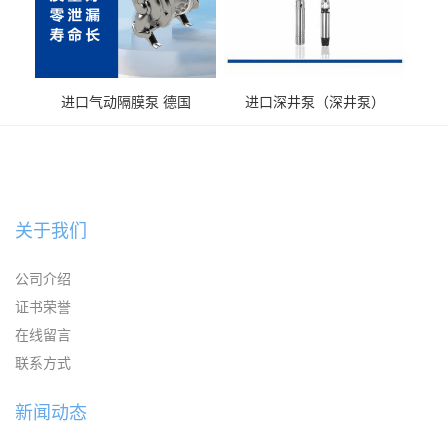
进口气动隔膜泵 德国
进口深井泵（深井泵）
KAYSEN耐腐蚀自吸输送泵
关于我们
公司介绍
证书荣誉
在线留言
联系方式
新闻动态