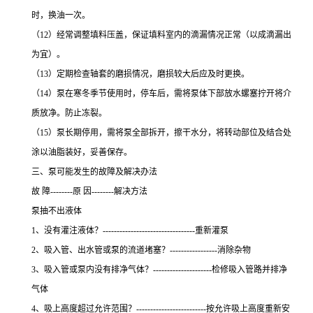
时，换油一次。
（12）经常调整填料压盖，保证填料室内的滴漏情况正常（以成滴漏出
为宜）。
（13）定期检查轴套的磨损情况，磨损较大后应及时更换。
（14）泵在寒冬季节使用时，停车后，需将泵体下部放水螺塞拧开将介
质放净。防止冻裂。
（15）泵长期停用，需将泵全部拆开，擦干水分，将转动部位及结合处
涂以油脂装好，妥善保存。
三、泵可能发生的故障及解决办法
故 障--------原 因--------解决方法
泵抽不出液体
1、没有灌注液体？---------------------------------重新灌泵
2、吸入管、出水管或泵的流道堵塞？-----------------消除杂物
3、吸入管或泵内没有排净气体？---------------------检修吸入管路并排净
气体
4、吸上高度超过允许范围？-------------------------按允许吸上高度重新安