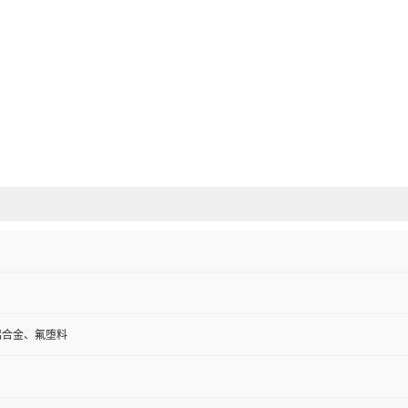
铝合金、氟堕料