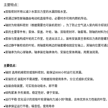
主要特点：
●
双吸密封环用以减少水泵压力室的水漏回吸水室。
●
泵通过弹性联轴器由电动机直接传动，必要时亦可用内燃机传动。
●
轴封为软填料密封（根据需要也可装机密封）。为了防止空气进入泵内和冷却润
●
泵的主要零件有；泵体、泵盖、叶轮、轴、双吸密封环、轴套等。除轴的材料为
●
泵体与泵盖构成叶轮的工作室，在进出法兰上，装有安装真空表和压力表的管螺
●
经过静平衡检验的叶轮，用轴套和两边的轴套螺母固定在轴上，其轴向位置可通
●
泵轴承为向心球轴承。轴承装在轴承体内、安装在泵体两端，用黄油润滑。
主要优点：
●
轴封 选用机械密封或填料密封。能保证8000小时运行无泄漏。
●
安装形式 装配时不需调整，可根据现场使用条件。分立式或卧式安装。
●
加装自吸装置，可实现自动吸水，即不需
●
结构紧凑 外形美观，稳定性好，便于安装。
●
运行平稳 优化设计的双吸叶轮使轴向力减小到*限度，且有优异水力性能的叶型
●
轴承保证运行平稳，噪音低，使用寿命