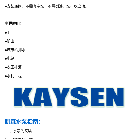
●
安装底阀，不需真空泵，不需倒灌，泵可以启动。
主要应用：
●
工厂
●
矿山
●
城市给排水
●
电站
●
农田排灌
●
水利工程
凯森水泵指南：
一、水泵的安装