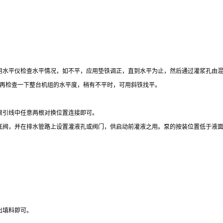
。
用水平仪检查水平情况，如不平，应用垫铁调正，直到水平为止，然后通过灌浆孔由
*再检查一下整台机组的水平度，稍有不平时，可用斜铁找平。
根引线中任意两根对换位置连接即可。
底阀，并在排水管路上设置灌液孔或阀门，供启动前灌液之用。泵的按装位置低于液
出填料即可。