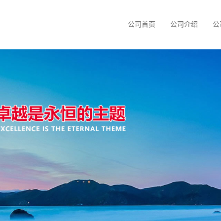
公司首页
公司介绍
公