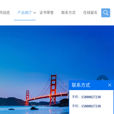
司动态
产品展厅
证书荣誉
联系方式
在线留言
联系方式
手机：
15800827238
手机：
15800827238