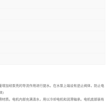
量增加经泵壳的导流作用进行提水。在水泵上端设有逆止阀体，防止电
体)
滑材质。电机内部充满清水，用以冷却电机和润滑轴承。电机底部装有