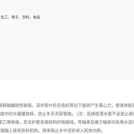
、化工、电子、饮料、食品
用联轴器刚性联接。深井泵叶轮在电机带动下旋转产生离心力，使液体能
路中的水缓缓放掉，防止冬天冻裂管路。 (注：低扬程潜水泵不设逆止阀
聚乙烯绝缘，尼龙护套多层结构的电磁线。导轴承及推力轴承均采用水润
上端轴上装有防砂机构，用来阻止水中泥砂进入机体内部。