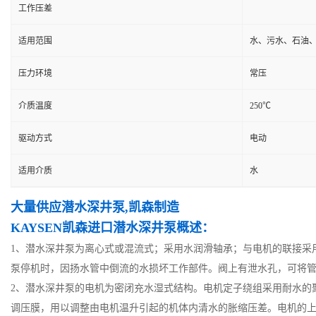
工作压差
适用范围
水、污水、石油
压力环境
常压
介质温度
250℃
驱动方式
电动
适用介质
水
大量供应潜水深井泵,凯森制造
KAYSEN凯森
进
口潜水深井泵概述：
1、潜水深井泵为离心式或混流式；采用水润滑轴承；与电机的联接采
泵停机时，因扬水管中倒流的水损坏工作部件。阀上有泄水孔，可将管
2、潜水深井泵的电机为密闭充水湿式结构。电机定子绕组采用耐水的
调压膜，用以调整由电机温升引起的机体内清水的胀缩压差。电机的