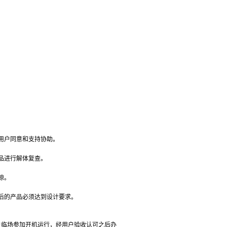
用户同意和支持协助。
品进行解体复查。
隙。
后的产品必须达到设计要求。
户临场参加开机运行，经用户验收认可之后办