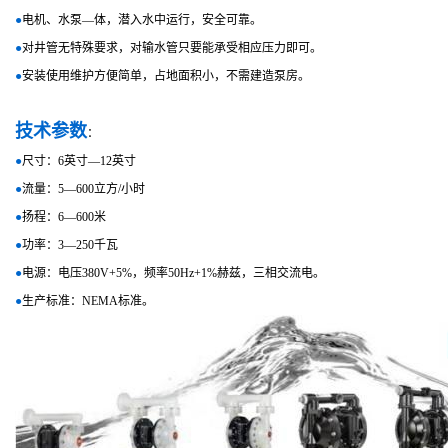
●
电机、水泵—体，潜入水中运行，安全可靠。
●
对井管无特殊要求，对输水管只要能承受相应压力即可。
●
安装使用维护方便简单，占地面积小，不需建造泵房。
技术参数
：
●
尺寸：6英寸—12英寸
●
流量：5—600立方/小时
●
扬程：6—600米
●
功率：3—250千瓦
●
电源：电压380V+5%，频率50Hz+1%赫兹，三相交流电。
●
生产标准：NEMA标准。