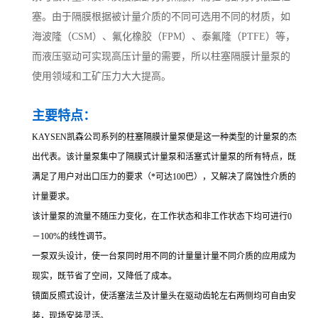
塞。由于隔膜根据被计量介质的不同可选用不同的材质，如
海波隆（CSM）、氟化橡胶（FPM）、泰氟隆（PTFE）等，
而液压驱动可实现高压计量的需要，所以柱塞隔膜计量泵的
使用领域和工矿压力大大提高。
主要特点：
KAYSEN凯森公司系列的柱塞隔膜计量泵便是这一种类型的计量泵的杰
出代表。该计量泵集中了隔膜式计量泵和活塞式计量泵的所有特点，既
满足了用户对出口压力的要求（*可达100巴），又解决了腐蚀性介质的
计量要求。
该计量泵的流量不随压力变化，在工作状态和非工作状态下均可进行0
－100%的线性调节。
一泵双头设计，使一台泵同时用不同的计量量计量不同介质的应用成为
现实，既节省了空间，又降低了成本。
镜面反照式设计，使活塞法兰及计量头在驱动齿轮左右两侧均可自由安
装，现场安装灵活。