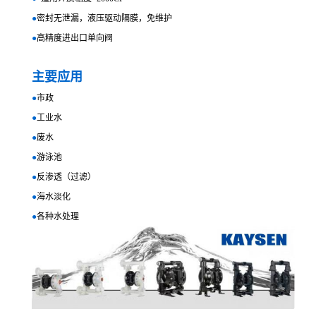
●
密封无泄漏，液压驱动隔膜，免维护
●
高精度进出口单向阀
主要应用
●
市政
●
工业水
●
废水
●
游泳池
●
反渗透（过滤）
●
海水淡化
●
各种水处理