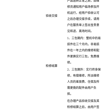
产品运转正常之后，由维
修员通知用户临场参加开
机运行，经用户验收认可
验收交接
之后办理交接手续，请用
户在服务单上签出宝贵意
见和进、离场时间。
1、三包期内：整机中的易
损件在三个月内，非易损
件在一年之内的维修和配
件更换实行三包，免费维
修。
检修结算
2、三包期外：实行终身保
修，有偿维修，所派维修
人员的差旅费、住宿及所
需更挽的配件由用户负
担。
在办理产品验收交接及其
检修结算之后，由用户签