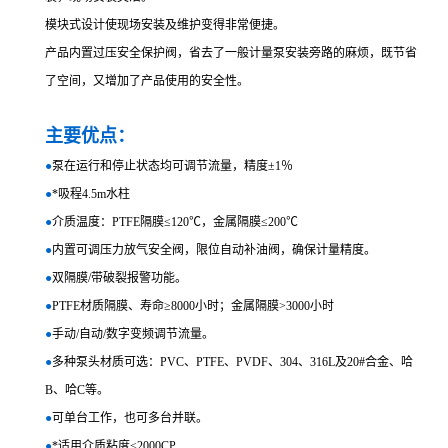
模块式设计使现场安装及维护变得非常便捷。
产品内置过压安全保护阀，省去了一般计量泵安装旁路的麻烦，既节省
了空间，又增加了产品使用的安全性。
主要优点：
●
泵在运行和停止状态均可调节流量，精度±1％
●
*吸程4.5m水柱
●
介质温度：PTFE隔膜≤120℃，金属隔膜≤200℃
●
内置可调压力放气安全阀，限位自动补油阀，确保计量精度。
●
双隔膜/带破裂报警功能。
●
PTFE材质隔膜、寿命≥8000小时；金属隔膜>3000小时
●
手动/自动/数字变频调节流量。
●
多种泵头材质可选：PVC、PTFE、PVDF、304、316L及20#合金、哈
B、哈C等。
●
可单台工作，也可多台并联。
●
*适用介质粘度<2000CP