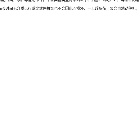
到配气阀，联杆等运动部件，不象其他类型的泵因转子、活塞、齿轮、叶片等部件的
而长时间无介质运行或突然停机泵也不会因此而损坏．一旦超负荷，泵会自地动停机