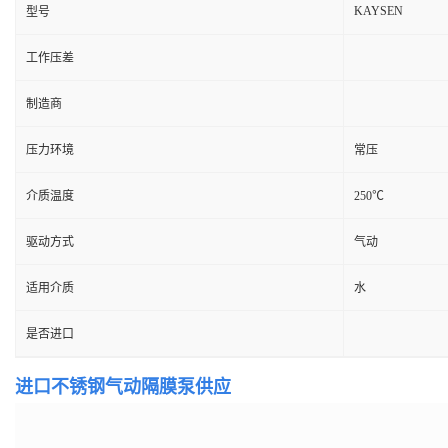
KAYSEN
型号
工作压差
制造商
压力环境
常压
介质温度
250℃
驱动方式
气动
适用介质
水
是否进口
进口不锈钢气动隔膜泵供应