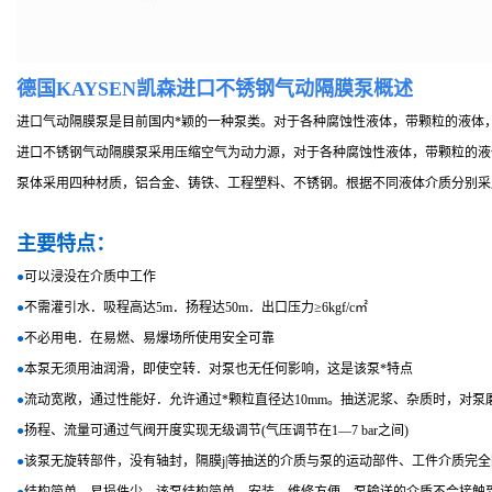
德国KAYSEN凯森进口不锈钢气动隔膜泵概述
进口气动隔膜泵是目前国内*颖的一种泵类。对于各种腐蚀性液体，带颗粒的液体
进口不锈钢气动隔膜泵采用压缩空气为动力源，对于各种腐蚀性液体，带颗粒的液
泵体采用四种材质，铝合金、铸铁、工程塑料、不锈钢。根据不同液体介质分别采
主要特点：
●
可以浸没在介质中工作
●
不需灌引水．吸程高达5m．扬程达50m．出口压力≥6kgf/c㎡
●
不必用电．在易燃、易爆场所使用安全可靠
●
本泵无须用油润滑，即使空转．对泵也无任何影响，这是该泵*特点
●
流动宽敞，通过性能好．允许通过*颗粒直径达10mm。抽送泥浆、杂质时，对泵
●
扬程、流量可通过气阀开度实现无级调节(气压调节在1—7 bar之间)
●
该泵无旋转部件，没有轴封，隔膜j|等抽送的介质与泵的运动部件、工件介质完