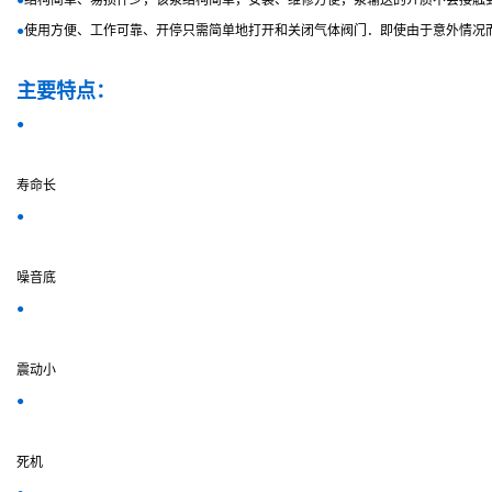
●
结构简单、易损件少，该泵结构简单，安装、维修方便，泵输送的介质不会接触
●
使用方便、工作可靠、开停只需简单地打开和关闭气体阀门．即使由于意外情况
主要特点：
●
寿命长
●
噪音底
●
震动小
●
死机