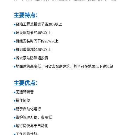
主要特点：
●
泵站工程总投资节省30%以上
●
建设周期节约40%以上
●
机组安装时间节约95%以上
●
机组重量减轻50%以上
●
省去泵站防洪墙投资
●
地面建筑高度低，可省去泵房建筑，甚至可在地面以下建泵站
主要优点：
●
无运转噪音
●
操作简便
●
易于自动化运行
●
维护管理方便、费用低
●
运行简便易于自动化
●
工作可靠性好