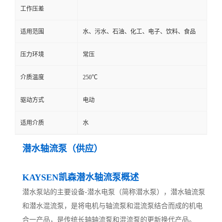
工作压差
适用范围
水、污水、石油、化工、电子、饮料、食品
压力环境
常压
介质温度
250℃
驱动方式
电动
适用介质
水
潜水轴流泵（供应）
KAYSEN凯森潜水轴流泵概述
潜水泵站的主要设备-潜水电泵（简称潜水泵），潜水轴流泵
和潜水混流泵，是将电机与轴流泵和混流泵结合而成的机电
合一产品，是传统长轴轴流泵和混流泵的更新换代产品。