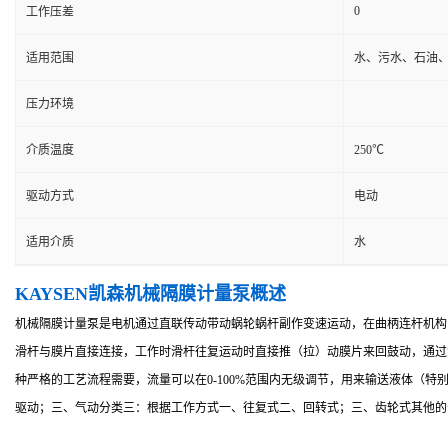
0
工作压差
适用范围
水、污水、石油
压力环境
介质温度
250℃
驱动方式
电动
适用介质
水
KAYSEN凯森机械隔膜计量泵概述
机械隔膜计量泵是电机通过直联传动带动蜗轮蜗杆副作变速运动，在曲柄连杆机构
滑杆与膜片直接连接，工作时滑杆往复运动时直接推（拉）动膜片来回鼓动，通过
种严格的工艺流程需要，流量可以在0-100%范围内无级调节，用来输送液体（
驱动；三、气动分类三：根据工作方式一、往复式二、回转式；三、齿轮式其他的