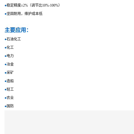
●
稳定精度±2%（调节比10%-100%）
●
坚固耐用，维护成本低
主要应用：
●
石油化工
●
化工
●
电力
●
冶金
●
采矿
●
造船
●
轻工
●
农业
●
国防