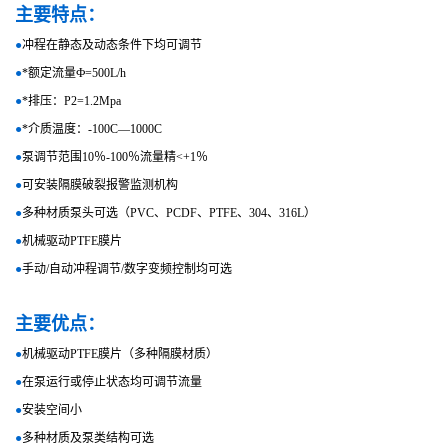
主要特点：
●
冲程在静态及动态条件下均可调节
●
*额定流量Ф=500L/h
●
*排压：P2=1.2Mpa
●
*介质温度：-100C—1000C
●
泵调节范围10％-100％流量精<+1％
●
可安装隔膜破裂报警监测机构
●
多种材质泵头可选（PVC、PCDF、PTFE、304、316L）
●
机械驱动PTFE膜片
●
手动/自动冲程调节/数字变频控制均可选
主要优点：
●
机械驱动PTFE膜片（多种隔膜材质）
●
在泵运行或停止状态均可调节流量
●
安装空间小
●
多种材质及泵类结构可选