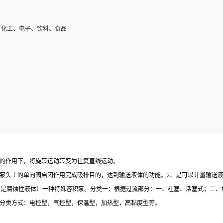
、化工、电子、饮料、食品
的作用下，将旋转运动转变为往复直线运动。
泵头上的单向阀启闭作用完成吸排目的，达到输送液体的功能。2、是可以计量输送
特别是腐蚀性液体）一种特殊容积泵。分类一：根据过流部分：一、柱塞、活塞式；二
分类方式：电控型，气控型，保温型，加热型，高黏度型等。