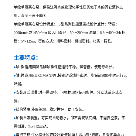
单级单吸离心泵，供输送清水或物理化学性质类似于水的其它液体之
用，温度不高于80℃
单级单吸离心泵设计特点：IS型系列性能范围按设计点计：转速：
2900r/min或1450r/min 吸入口直径：50～200mm 流量：6.3～400m3/h 扬
程：5～125m，密封方式：填料密封、机械密封。材质：铸铁。
主要特点：
●
轴 承 选用国际品牌轴承保证运行平稳，噪音低，使用寿命长。
●
轴 封 选用BURGMANN机械密封或填料密封。能保证8000小时运行无
泄漏。
●
安装形式 装配时不需调整，可根据现场使用条件。分立式或卧式安
装。
●
结构紧凑 外形美观，稳定性好，便于安装。
●
加装自吸装置，可实现自动吸水，即不需安装底阀，不需真空泵，不
需倒灌，泵可以启动。
●
运行平稳 优化设计的双吸叶轮使轴向力减小到*限度，且有优异水力