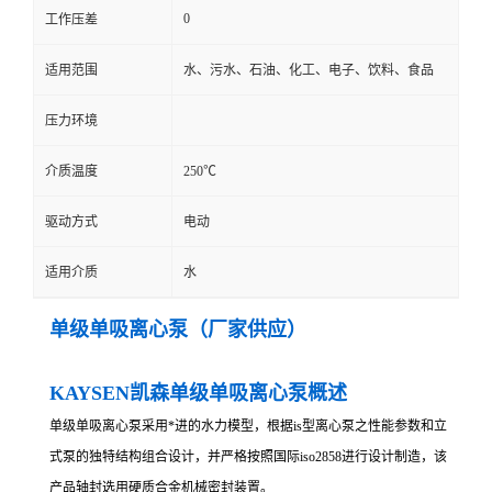
0
工作压差
适用范围
水、污水、石油、化工、电子、饮料、食品
压力环境
介质温度
250℃
驱动方式
电动
适用介质
水
单级单吸离心泵（厂家供应）
KAYSEN凯森单级单吸离心泵概述
单级单吸离心泵采用*进的水力模型，根据is型离心泵之性能参数和立
式泵的独特结构组合设计，并严格按照国际iso2858进行设计制造，该
产品轴封选用硬质合金机械密封装置。