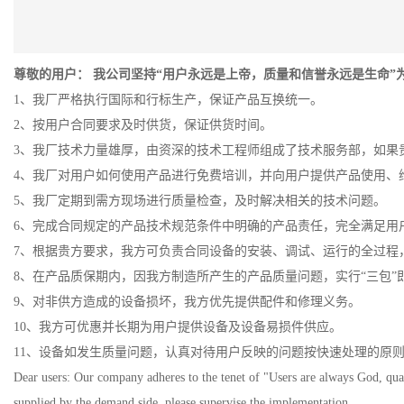
尊敬的用户： 我公司坚持“用户永远是上帝，质量和信誉永远是生命
1、我厂严格执行国际和行标生产，保证产品互换统一。
2、按用户合同要求及时供货，保证供货时间。
3、我厂技术力量雄厚，由资深的技术工程师组成了技术服务部，如果
4、我厂对用户如何使用产品进行免费培训，并向用户提供产品使用、
5、我厂定期到需方现场进行质量检查，及时解决相关的技术问题。
6、完成合同规定的产品技术规范条件中明确的产品责任，完全满足用
7、根据贵方要求，我方可负责合同设备的安装、调试、运行的全过程
8、在产品质保期内，因我方制造所产生的产品质量问题，实行“三包”
9、对非供方造成的设备损坏，我方优先提供配件和修理义务。
10、我方可优惠并长期为用户提供设备及设备易损件供应。
11、设备如发生质量问题，认真对待用户反映的问题按快速处理的原则
Dear users: Our company adheres to the tenet of "Users are always God, qua
supplied by the demand side, please supervise the implementation.