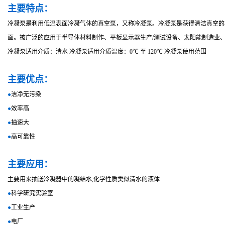
主要特点：
冷凝泵是利用低温表面冷凝气体的真空泵，又称冷凝泵。冷凝泵是获得清洁真空的
面。被广泛的应用于半导体材料制作、平板显示器生产/测试设备、太阳能制造业
冷凝泵适用介质：清水 冷凝泵适用介质温度：0℃ 至 120℃ 冷凝泵使用范围
主要优点：
●
洁净无污染
●
效率高
●
抽速大
●
高可靠性
主要应用：
主要用来抽送冷凝器中的凝结水,化学性质类似清水的液体
●
科学研究实验室
●
工业生产
●
电厂