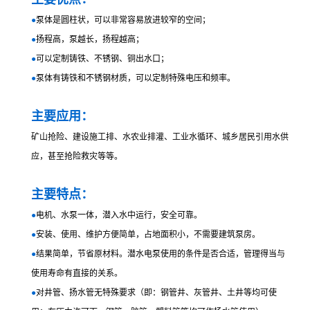
●
泵体是圆柱状，可以非常容易放进较窄的空间；
●
扬程高，泵越长，扬程越高；
●
可以定制铸铁、不锈钢、铜出水口；
●
泵体有铸铁和不锈钢材质，可以定制特殊电压和频率。
主要应用：
矿山抢险、建设施工排、水农业排灌、工业水循环、城乡居民引用水供
应，甚至抢险救灾等等。
主要特点：
●
电机、水泵一体，潜入水中运行，安全可靠。
●
安装、使用、维护方便简单，占地面积小，不需要建筑泵房。
●
结果简单，节省原材料。潜水电泵使用的条件是否合适，管理得当与
使用寿命有直接的关系。
●
对井管、扬水管无特殊要求（即：钢管井、灰管井、土井等均可使