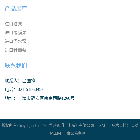
产品展厅
进口油泵
进口隔膜泵
进口潜水泵
进口计量泵
联系我们
联系人：吕国锋
电话：021-51860957
地址：上海市静安区南京西路1266号
版权所有 Copyright (©) 2026
营派阀门（上海）有限公司
XML
技术支持：
盖德
化工网
食品商务网