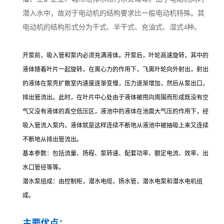
潜入水中，故对于电动机的结构要求比一般电动机特殊。其
电动机的结构形式分为干式、半干式、充油式、湿式4种。
开泵前，吸入管和泵内必须充满液体。开泵后，叶轮高速旋转，其中的
液体随着叶片一起旋转，在离心力的作用下，飞离叶轮向外射出，射出
的液体在泵壳扩散室内速度逐渐变慢，压力逐渐增加，然后从泵出口，
排出管流出。此时，在叶片中心处由于液体被甩向周围而形成既没有空
气又没有液体的真空低压区，液池中的液体在池面大气压的作用下，经
吸入管流入泵内，液体就是这样连续不断地从液池中被抽吸上来又连续
不断地从排出管流出。
基本参数：包括流量、扬程、泵转速、配套功率、额定电流、效率、出
水口管径等等。
潜水泵组成：由控制柜，潜水电缆，扬水管，潜水电泵和潜水电机组
成。
主要优点：