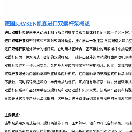
德国KAY
SEN凯森进口双螺杆泵概述
进口双螺杆泵
是由主从动轴上相互啮合的螺旋套和泵体或衬套间形成一个容积恒定
进口双螺杆泵
有密封式和不密封式两种类型，按介质从一端还是 从两端进入啮合
进口双螺杆泵
是外啮合的螺杆泵，它利用相互啮合，互不接触的两根螺杆来抽送液
双螺杆泵为一种双吸式非密闭的双螺杆泵。一端伸出泵外的主动螺杆由原动机驱动
双螺杆泵作为一种容积式泵，泵内吸入室应与排出室严密地隔开。因此，泵体与螺
双螺杆泵可分为内置轴承和外置轴承两种形式。在内置轴承的结构型式中轴承由输
不接触，同时将输出扭矩的一半传给从动螺杆。正如所有螺杆泵一样，外置轴承式
双螺杆泵系列产品分为单吸双螺杆泵和双吸双螺杆泵两大类。该系列产品具有特殊
复杂是其它泵类产品无法比拟的。这些特点也使得该系列泵具有潜在的使用发展前
主要特点：
该型泵采用双吸式结构，螺杆两端处于同一压力腔中，轴向力可以自行平衡。两端
能对螺杆齿面产生直接的磨损(除冲刷外)。 除一些小排量泵外(2W.W4.0以下