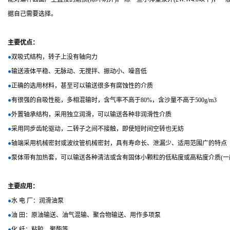
据自己需要选择。
主要优点：
●
双吸式结构，转子上没有轴向力
●
输送液体平稳、无脉动、无搅拌、振动小、噪音低
●
正确的选用材料，甚至可以输送很多有腐蚀性的介质
●
有很强的自吸性能，多相混输时，含气率不高于80%，含沙量不高于500g/m3
●
外置轴承结构，采用独立润滑，可以输送各种非润滑性介质
●
采用同步齿轮驱动，二转子之间不接触，即使短时间空转也无妨
●
轴端采用机械密封或波纹管机械密封，具有寿命长、泄漏少、适用范围广的特点
●
泵体带有加热套，可以输送各种清洁或含有固体小颗粒的低粘度或高粘度介质(一般颗粒直
主要应用：
●
水 电 厂：润滑油泵
●
油 田：原油输送、油气混输、聚合物输送、用作多项泵
●
化 纤：粘胶、聚酯等