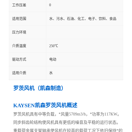
0
工作压差
适用范围
水、污水、石油、化工、电子、饮料、食品
压力环境
介质温度
250℃
驱动方式
电动
适用介质
水
罗茨风机（凯森制造）
KAYSEN凯森罗茨风机概述
罗茨风机具有中等负载，*风量5709m3/h，*功率为117KW。
同步斜齿轮结构使风机具有更低的噪音及平稳的运行状态。
重载荷金属支架轴承使风机在较高的载荷工况下依旧保持*的