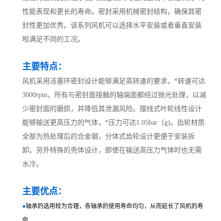
性能表现和更长的寿命。密封采用机械密封结构，确保其密
封性更加优秀。该系列风机可以选择水平安装或者垂直安装
啦满足不同的工况。
主要特点：
风机采用活塞环密封设计能够满足高转速的要求，*转速可达
3000rpm，所有与密封面接触的轴端面都经过抛光处理，以减
少密封面的磨损，并降低其泄漏风险。摆线式叶轮线性设计
能够输送更高压力的气体，*压力可达1.05bar（g)。齿轮材质
全部为热处理后的合金钢，分体式齿轮设计更便于安装拆
卸。另外特殊的壳体设计，即使在输送高压力气体时也无需
水冷。
主要优点：
●
轴承的选用较为合理，各轴承的使用寿命均匀，从而延长了风机的寿
命