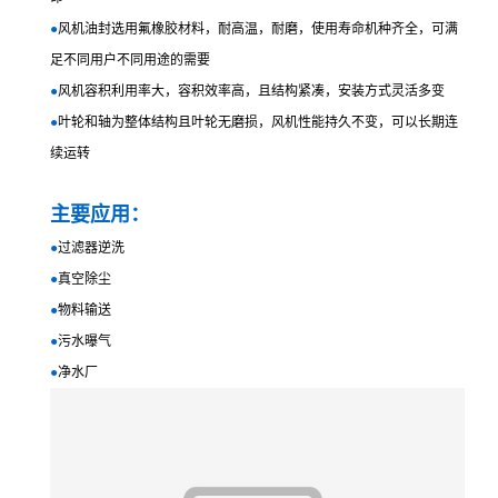
●
风机油封选用氟橡胶材料，耐高温，耐磨，使用寿命机种齐全，可满
足不同用户不同用途的需要
●
风机容积利用率大，容积效率高，且结构紧凑，安装方式灵活多变
●
叶轮和轴为整体结构且叶轮无磨损，风机性能持久不变，可以长期连
续运转
主要应用：
●
过滤器逆洗
●
真空除尘
●
物料输送
●
污水曝气
●
净水厂