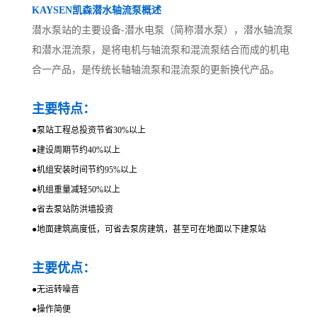
KAYSEN凯森潜水轴流泵概述
潜水泵站的主要设备-潜水电泵（简称潜水泵），潜水轴流泵
和潜水混流泵，是将电机与轴流泵和混流泵结合而成的机电
合一产品，是传统长轴轴流泵和混流泵的更新换代产品。
主要特点：
●
泵站工程总投资节省30%以上
●
建设周期节约40%以上
●
机组安装时间节约95%以上
●
机组重量减轻50%以上
●
省去泵站防洪墙投资
●
地面建筑高度低，可省去泵房建筑，甚至可在地面以下建泵站
主要优点：
●
无运转噪音
●
操作简便