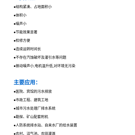
●
结构紧凑、占地面积小
●
体积小
●
噪声小
●
节能效果显著
●
检修方便
●
连续运转时间长
●
不存在汽蚀破坏及灌引水等问题
●
振动噪声小,电机温升低,对环境无污染
主要应用：
●
医院、宾馆的污水排放
●
市政工程、建筑工地
●
城市污水处理厂排水系统
●
勘探、矿山配套附机
●
人防系统排水站、自来水厂的给水装置
●
农村、沼气池、农田灌溉