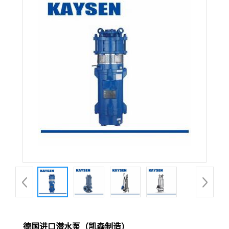
德国进口潜水泵（凯森制造）