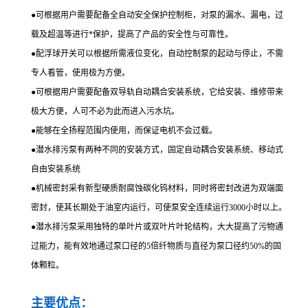
●
可根据用户需要配备全自动安全保护控制柜，对泵的漏水、漏电，过
载及超温等进行*保护，提高了产品的安全性与可靠性。
●
配浮球开关可以根据所需液位变化，自动控制泵的起动与停止，不需
专人看管，使用极为方便。
●
可根据用户需要配备双导轨自动耦合安装系统，它给安装、维修带来
极大方便，人可不必为此而进入污水坑。
●
能够在全扬程范围内使用，而保证电机不会过载。
●
潜水排污泵有两种不同的安装方式，固定自动耦合安装系统、移动式
自由安装系统
●
机械密封采有新型硬质耐腐蚀碳化钨材料，同时将密封改进为双端面
密封，使其长期处于油室内运行，可使泵安全连续运行3000小时以上。
●
潜水排污泵采用独特的单叶片或双叶片叶轮结构，大大提高了污物通
过能力，能有效地通过泵口径的5倍纤物质与直径为泵口径约50%的固
体颗粒。
主要优点：