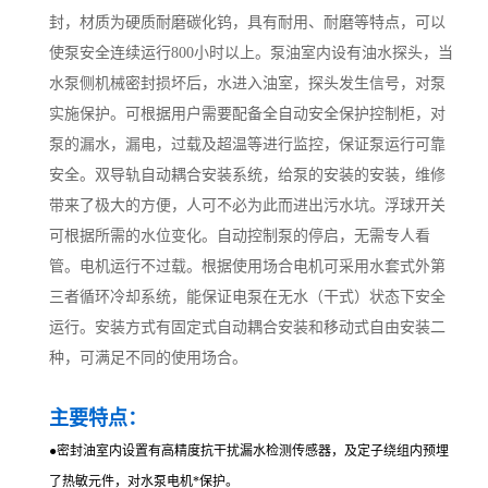
封，材质为硬质耐磨碳化钨，具有耐用、耐磨等特点，可以
使泵安全连续运行800小时以上。泵油室内设有油水探头，当
水泵侧机械密封损坏后，水进入油室，探头发生信号，对泵
实施保护。可根据用户需要配备全自动安全保护控制柜，对
泵的漏水，漏电，过载及超温等进行监控，保证泵运行可靠
安全。双导轨自动耦合安装系统，给泵的安装的安装，维修
带来了极大的方便，人可不必为此而进出污水坑。浮球开关
可根据所需的水位变化。自动控制泵的停启，无需专人看
管。电机运行不过载。根据使用场合电机可采用水套式外第
三者循环冷却系统，能保证电泵在无水（干式）状态下安全
运行。安装方式有固定式自动耦合安装和移动式自由安装二
种，可满足不同的使用场合。
主要特点：
●
密封油室内设置有高精度抗干扰漏水检测传感器，及定子绕组内预埋
了热敏元件，对水泵电机*保护。