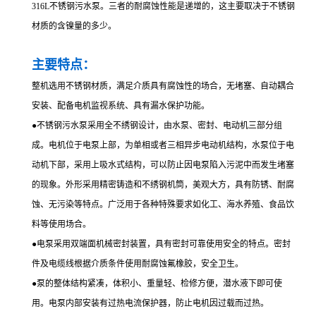
316L不锈钢污水泵。三者的耐腐蚀性能是递增的，这主要取决于不锈钢
材质的含镍量的多少。
主要特点：
整机选用不锈钢材质，满足介质具有腐蚀性的场合，无堵塞、自动耦合
安装、配备电机监视系统、具有漏水保护功能。
●
不锈钢污水泵采用全不绣钢设计，由水泵、密封、电动机三部分组
成。电机位于电泵上部，为单相或者三相异步电动机结构，水泵位于电
动机下部，采用上吸水式结构，可以防止因电泵陷入污泥中而发生堵塞
的现象。外形采用精密铸造和不绣钢机筒，美观大方，具有防锈、耐腐
蚀、无污染等特点。广泛用于各种特殊要求如化工、海水养殖、食品饮
料等使用场合。
●
电泵采用双端面机械密封装置，具有密封可靠使用安全的特点。密封
件及电缆线根据介质条件使用耐腐蚀氟橡胶，安全卫生。
●
泵的整体结构紧凑，体积小、重量轻、检修方便，潜水液下即可使
用。电泵内部安装有过热电流保护器，防止电机因过载而过热。