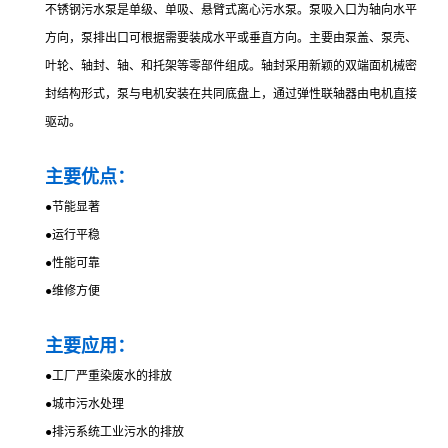
不锈钢污水泵是单级、单吸、悬臂式离心污水泵。泵吸入口为轴向水平
方向，泵排出口可根据需要装成水平或垂直方向。主要由泵盖、泵壳、
叶轮、轴封、轴、和托架等零部件组成。轴封采用新颖的双端面机械密
封结构形式，泵与电机安装在共同底盘上，通过弹性联轴器由电机直接
驱动。
主要优点：
●
节能显著
●
运行平稳
●
性能可靠
●
维修方便
主要应用：
●
工厂严重染废水的排放
●
城市污水处理
●
排污系统工业污水的排放